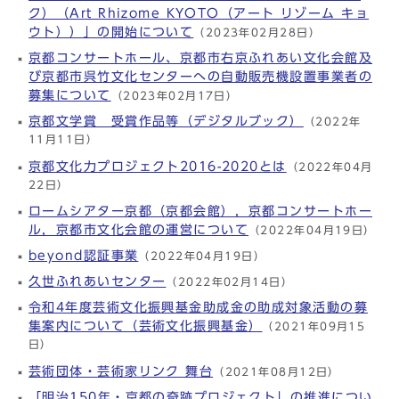
ク）（Art Rhizome KYOTO（アート リゾーム キョ
ウト））」の開始について
（2023年02月28日）
京都コンサートホール、京都市右京ふれあい文化会館及
び京都市呉竹文化センターへの自動販売機設置事業者の
募集について
（2023年02月17日）
京都文学賞 受賞作品等（デジタルブック）
（2022年
11月11日）
京都文化力プロジェクト2016-2020とは
（2022年04月
22日）
ロームシアター京都（京都会館），京都コンサートホー
ル，京都市文化会館の運営について
（2022年04月19日）
beyond認証事業
（2022年04月19日）
久世ふれあいセンター
（2022年02月14日）
令和4年度芸術文化振興基金助成金の助成対象活動の募
集案内について（芸術文化振興基金）
（2021年09月15
日）
芸術団体・芸術家リンク 舞台
（2021年08月12日）
「明治150年・京都の奇跡プロジェクト」の推進につい