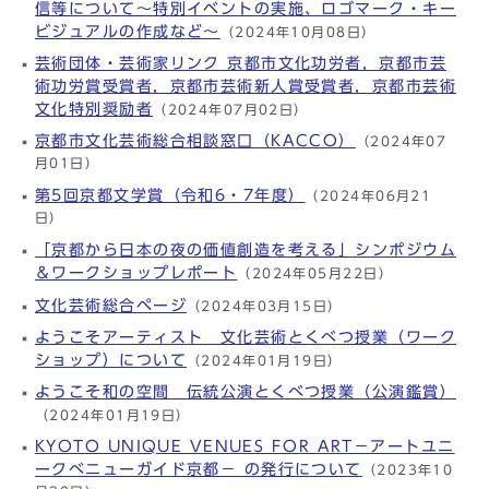
信等について～特別イベントの実施、ロゴマーク・キー
ビジュアルの作成など～
（2024年10月08日）
芸術団体・芸術家リンク 京都市文化功労者，京都市芸
術功労賞受賞者，京都市芸術新人賞受賞者，京都市芸術
文化特別奨励者
（2024年07月02日）
京都市文化芸術総合相談窓口（KACCO）
（2024年07
月01日）
第5回京都文学賞（令和6・7年度）
（2024年06月21
日）
「京都から日本の夜の価値創造を考える」シンポジウム
＆ワークショップレポート
（2024年05月22日）
文化芸術総合ページ
（2024年03月15日）
ようこそアーティスト 文化芸術とくべつ授業（ワーク
ショップ）について
（2024年01月19日）
ようこそ和の空間 伝統公演とくべつ授業（公演鑑賞）
（2024年01月19日）
KYOTO UNIQUE VENUES FOR ART－アートユニ
ークべニューガイド京都－ の発行について
（2023年10