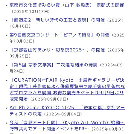
京都市文化芸術みらい賞（山下 数毅氏） 表彰式の開催
（2025年10月17日）
「超適応2：新しい時代の工芸と表現」の開催
（2025年
10月16日）
第9回藝文京コンサート「ピアノの時間」の開催
（2025
年10月03日）
「京都西山竹あかり～幻想夜2025～」の開催
（2025年
09月25日）
「第5回 京都文学賞」二次選考結果の発表
（2025年09
月24日）
「CURATION⇄FAIR Kyoto」出展者ギャラリーが決
定！現代工芸作家による併催展覧会や裏千家の呈茶席な
どプログラムを展開 お得な前売チケットは9月9日より
販売開始
（2025年09月09日）
Art Rhizome KYOTO 2025 「逆旅京都」参加アー
ティストの決定
（2025年09月04日）
今秋「京都アート月間」（Kyoto Art Month）始動～
府市共同でアート関連イベントをPR～
（2025年09月03