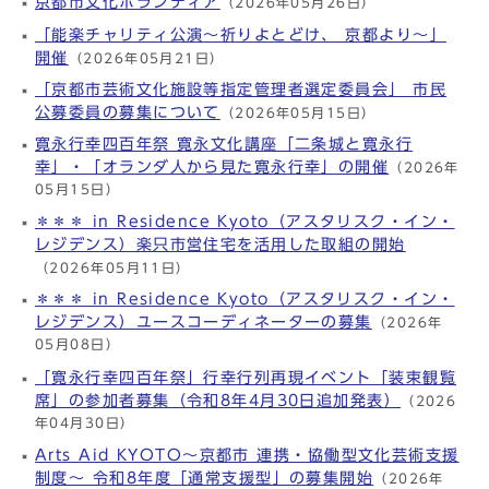
京都市文化ボランティア
（2026年05月26日）
「能楽チャリティ公演～祈りよとどけ、 京都より～」
開催
（2026年05月21日）
「京都市芸術文化施設等指定管理者選定委員会」 市民
公募委員の募集について
（2026年05月15日）
寛永行幸四百年祭 寛永文化講座「二条城と寛永行
幸」・「オランダ人から見た寛永行幸」の開催
（2026年
05月15日）
＊＊＊ in Residence Kyoto（アスタリスク・イン・
レジデンス）楽只市営住宅を活用した取組の開始
（2026年05月11日）
＊＊＊ in Residence Kyoto（アスタリスク・イン・
レジデンス）ユースコーディネーターの募集
（2026年
05月08日）
「寛永行幸四百年祭」行幸行列再現イベント「装束観覧
席」の参加者募集（令和8年4月30日追加発表）
（2026
年04月30日）
Arts Aid KYOTO～京都市 連携・協働型文化芸術支援
制度～ 令和8年度「通常支援型」の募集開始
（2026年