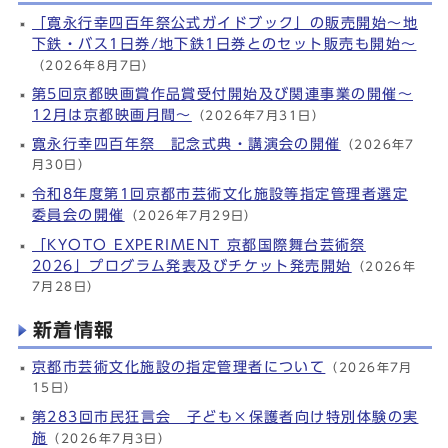
「寛永行幸四百年祭公式ガイドブック」の販売開始～地
下鉄・バス1日券/地下鉄1日券とのセット販売も開始～
（2026年8月7日）
第5回京都映画賞作品賞受付開始及び関連事業の開催～
12月は京都映画月間～
（2026年7月31日）
寛永行幸四百年祭 記念式典・講演会の開催
（2026年7
月30日）
令和8年度第1回京都市芸術文化施設等指定管理者選定
委員会の開催
（2026年7月29日）
「KYOTO EXPERIMENT 京都国際舞台芸術祭
2026」プログラム発表及びチケット発売開始
（2026年
7月28日）
新着情報
京都市芸術文化施設の指定管理者について
（2026年7月
15日）
第283回市民狂言会 子ども×保護者向け特別体験の実
施
（2026年7月3日）