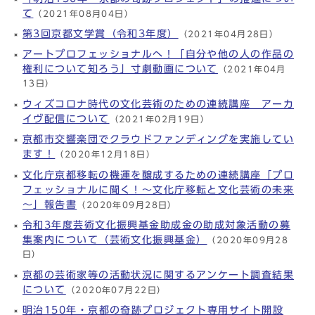
て
（2021年08月04日）
第3回京都文学賞（令和3年度）
（2021年04月28日）
アートプロフェッショナルへ！「自分や他の人の作品の
権利について知ろう」寸劇動画について
（2021年04月
13日）
ウィズコロナ時代の文化芸術のための連続講座 アーカ
イヴ配信について
（2021年02月19日）
京都市交響楽団でクラウドファンディングを実施してい
ます！
（2020年12月18日）
文化庁京都移転の機運を醸成するための連続講座「プロ
フェッショナルに聞く！～文化庁移転と文化芸術の未来
～」報告書
（2020年09月28日）
令和3年度芸術文化振興基金助成金の助成対象活動の募
集案内について（芸術文化振興基金）
（2020年09月28
日）
京都の芸術家等の活動状況に関するアンケート調査結果
について
（2020年07月22日）
明治150年・京都の奇跡プロジェクト専用サイト開設