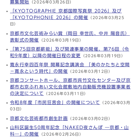
募集開始
（2026年03月26日）
「KYOTOGRAPHIE 京都国際写真祭 2026」及び
「KYOTOPHONIE 2026」の開催
（2026年03月25
日）
京都市文化芸術みらい賞（岡田 幸世氏、中井 陽音氏）
表彰式の開催
（2026年03月19日）
「第75回京都薪能」及び関連事業の開催、第76回（令
和9年度）以降の開催日程の変更
（2026年03月19日）
寛永行幸四百年祭 開幕記念講演会 「美のかたちと空間
－寛永という時代」の開催
（2026年03月12日）
京都コンサートホール、京都市呉竹文化センター及び京
都市右京ふれあい文化会館敷地内自動販売機設置事業者
の決定について
（2026年03月11日）
令和8年度「市民狂言会」の開催について
（2026年03月
03日）
京都文化芸術都市創生計画
（2026年03月02日）
山科区誕生50周年記念「NAKED夜さんぽ ―京都・山
科―」の開催
（2026年02月26日）