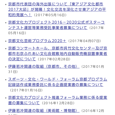
京都市代表団の海外出張について「東アジア文化都市
2017大邱」が開幕！文化交流を深化させ東アジアの平
和的発展へ！
（2017年05月16日）
京都文化力プロジェクト2016－2020公式ポスターコ
ンテスト運営等業務受託事業者募集について
（2017年
05月16日）
京都文化芸術プログラム2020＋
（2017年04月07日）
京都コンサートホール，京都市呉竹文化センター及び京
都市右京ふれあい文化会館敷地内自動販売機設置事業者
の決定について
（2017年02月28日）
伊藤若冲関連の取組（京都市，その他）
（2017年01月
31日）
スポーツ・文化・ワールド・フォーラム京都プログラム
記録誌作成業務委託に係る企画提案書の募集について
（2017年01月16日）
京都文化力プロジェクト推進フォーラム業務に係る提案
書の募集について
（2016年12月28日）
伊藤若冲関連の取組（美術館・博物館）
（2016年12月