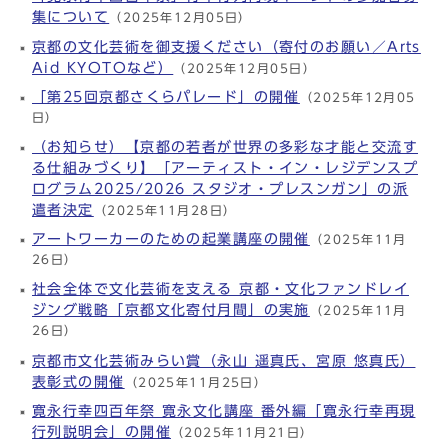
集について
（2025年12月05日）
京都の文化芸術を御支援ください（寄付のお願い／Arts
Aid KYOTOなど）
（2025年12月05日）
「第25回京都さくらパレード」の開催
（2025年12月05
日）
（お知らせ）【京都の若者が世界の多彩な才能と交流す
る仕組みづくり】「アーティスト・イン・レジデンスプ
ログラム2025/2026 スタジオ・プレスンガン」の派
遣者決定
（2025年11月28日）
アートワーカーのための起業講座の開催
（2025年11月
26日）
社会全体で文化芸術を支える 京都・文化ファンドレイ
ジング戦略「京都文化寄付月間」の実施
（2025年11月
26日）
京都市文化芸術みらい賞（永山 遥真氏、宮原 悠真氏）
表彰式の開催
（2025年11月25日）
寛永行幸四百年祭 寛永文化講座 番外編「寛永行幸再現
行列説明会」の開催
（2025年11月21日）