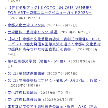
月30日）
【デジタルブック】KYOTO UNIQUE VENUES
FOR ART－京都ユニークべニューガイド2023－
（2023年10月27日）
京都文化芸術リンク集
（2023年09月12日）
芸術団体・芸術家リンク 華道
（2023年08月29日）
【中止】京都市文化芸術有功賞 表彰式の開催について
～バレエの魅力発信や国際交流を通じて京都の文化芸術
の振興に寄与された寺田宜弘氏を表彰～
（2023年08月
14日）
第4回京都文学賞（令和4・5年度）
（2023年05月26
日）
文化庁京都誘致協議会
（2023年04月01日）
文化庁の京都移転について～令和5年3月27日 、始動～
（2023年04月01日）
文化庁移転協議会
（2023年04月01日）
文化庁移転準備会議
（2023年04月01日）
まちなかでの若手芸術家等の展示・販売「ARK（アル