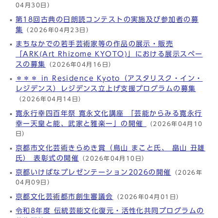
04月30日）
第18回古典の日朗読コンテストの実施及び参加者の募
集
（2026年04月23日）
まちなかでの若手芸術家等の作品の展示・販売
「ARK(Art Rhizome KYOTO)」における展示スペー
スの募集
（2026年04月16日）
＊＊＊ in Residence Kyoto（アスタリスク・イン・
レジデンス）レジデンス立上げ支援プログラムの募集
（2026年04月14日）
寛永行幸四百年祭 寛永文化講座 「芸能からみる寛永行
幸ー天皇と能、武家と雅楽ー」の開催
（2026年04月10
日）
京都市文化芸術きらめき賞（鳥山 まこと氏、 畠山 丑雄
氏） 表彰式の開催
（2026年04月10日）
京都いけばなプレゼンテーション2026の開催
（2026年
04月09日）
京都文化芸術都市創生審議会
（2026年04月01日）
令和8年度 伝統芸能文化復元・活性化共同プログラムの