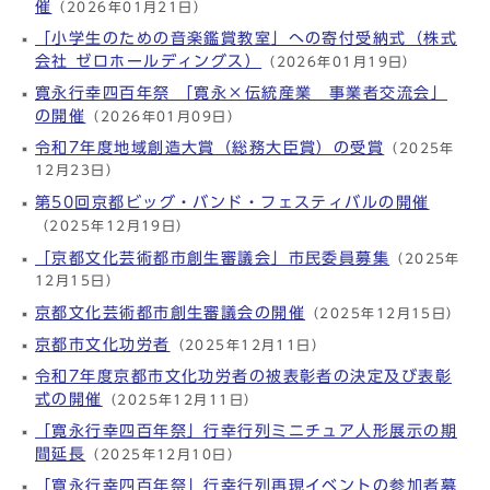
催
（2026年01月21日）
「小学生のための音楽鑑賞教室」への寄付受納式（株式
会社 ゼロホールディングス）
（2026年01月19日）
寛永行幸四百年祭 「寛永×伝統産業 事業者交流会」
の開催
（2026年01月09日）
令和7年度地域創造大賞（総務大臣賞）の受賞
（2025年
12月23日）
第50回京都ビッグ・バンド・フェスティバルの開催
（2025年12月19日）
「京都文化芸術都市創生審議会」市民委員募集
（2025年
12月15日）
京都文化芸術都市創生審議会の開催
（2025年12月15日）
京都市文化功労者
（2025年12月11日）
令和7年度京都市文化功労者の被表彰者の決定及び表彰
式の開催
（2025年12月11日）
「寛永行幸四百年祭」行幸行列ミニチュア人形展示の期
間延長
（2025年12月10日）
「寛永行幸四百年祭」行幸行列再現イベントの参加者募