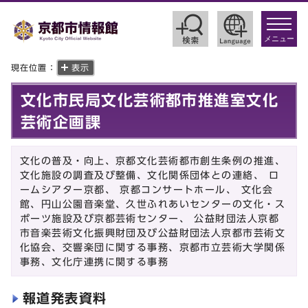
toggle
navigat
メニュー
現在位置：
表示
文化市民局文化芸術都市推進室文化
芸術企画課
文化の普及・向上、京都文化芸術都市創生条例の推進、
文化施設の調査及び整備、文化関係団体との連絡、 ロ
ームシアター京都、 京都コンサートホール、 文化会
館、円山公園音楽堂、久世ふれあいセンターの文化・ス
ポーツ施設及び京都芸術センター、 公益財団法人京都
市音楽芸術文化振興財団及び公益財団法人京都市芸術文
化協会、交響楽団に関する事務、京都市立芸術大学関係
事務、文化庁連携に関する事務
報道発表資料