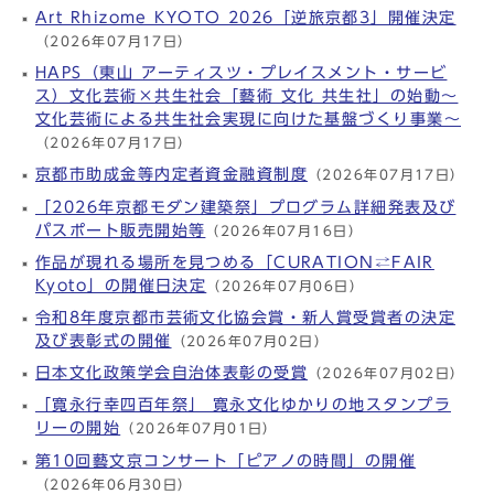
Art Rhizome KYOTO 2026「逆旅京都3」開催決定
（2026年07月17日）
HAPS（東山 アーティスツ・プレイスメント・サービ
ス）文化芸術×共生社会「藝術 文化 共生社」の始動～
文化芸術による共生社会実現に向けた基盤づくり事業～
（2026年07月17日）
京都市助成金等内定者資金融資制度
（2026年07月17日）
「2026年京都モダン建築祭」プログラム詳細発表及び
パスポート販売開始等
（2026年07月16日）
作品が現れる場所を⾒つめる「CURATION⇄FAIR
Kyoto」の開催日決定
（2026年07月06日）
令和8年度京都市芸術文化協会賞・新人賞受賞者の決定
及び表彰式の開催
（2026年07月02日）
日本文化政策学会自治体表彰の受賞
（2026年07月02日）
「寛永行幸四百年祭」 寛永文化ゆかりの地スタンプラ
リーの開始
（2026年07月01日）
第10回藝文京コンサート「ピアノの時間」の開催
（2026年06月30日）