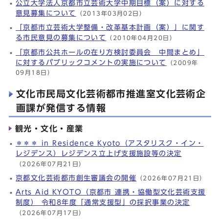
公立大学法人京都市立芸術大学中期目標（案）に対する
意見募集について
（2013年03月02日）
「京都市立芸術大学整備・改革基本計画（案）」に関す
る市民意見の募集について
（2010年04月20日）
「京都市公共ホールの在り方検討委員会 中間まとめ」
に対するパブリックコメントの実施について
（2009年
09月18日）
文化市民局文化芸術都市推進室文化芸術企
画課が発信する情報
観光・文化・産業
＊＊＊ in Residence Kyoto（アスタリスク・イン・
レジデンス）レジデンス立上げ支援施設等の決定
（2026年07月21日）
京都文化芸術都市創生審議会の開催
（2026年07月21日）
Arts Aid KYOTO（京都市 連携・協働型文化芸術支援
制度） 令和8年度「通常支援型」の採択事業の決定
（2026年07月17日）