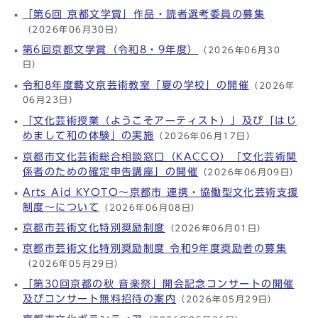
「第6回 京都文学賞」作品・読者選考委員の募集
（2026年06月30日）
第6回京都文学賞（令和8・9年度）
（2026年06月30
日）
令和8年度藝文京芸術教室「夏の学校」の開催
（2026年
06月23日）
「文化芸術授業（ようこそアーティスト）」及び「はじ
めまして和の体験」の実施
（2026年06月17日）
京都市文化芸術総合相談窓口（KACCO）「文化芸術関
係者のための確定申告講座」の開催
（2026年06月09日）
Arts Aid KYOTO～京都市 連携・協働型文化芸術支援
制度～について
（2026年06月08日）
京都市芸術文化特別奨励制度
（2026年06月01日）
京都市芸術文化特別奨励制度 令和9年度奨励者の募集
（2026年05月29日）
「第30回京都の秋 音楽祭」開会記念コンサートの開催
及びコンサート無料招待の案内
（2026年05月29日）