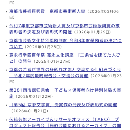
日）
京都市芸術振興賞 京都市芸術新人賞
（2026年02月06
日）
令和7年度京都市芸術新人賞及び京都市芸術振興賞の被
表彰者の決定及び表彰式の開催
（2026年01月29日）
京都市芸術文化特別奨励制度 令和8年度奨励者の決定に
ついて
（2026年01月28日）
寛永行幸四百年祭 寛永文化講座 「二条城を建てた人び
と」の開催
（2026年01月27日）
京都の若者が世界の多彩な才能と交流する仕組みづくり
令和7年度最終報告会・交流会の開催
（2026年01月23
日）
第281回市民狂言会 子ども×保護者向け特別体験の実
施
（2026年01月22日）
「第5回 京都文学賞」受賞作の発表及び表彰式の開催
（2026年01月21日）
伝統芸能アーカイブ＆リサーチオフィス（TARO） プ
ロジェクト報告会「民俗芸能におけるアーカイブ」の開