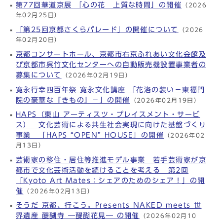
第77回華道京展 「心の花 上質な時間」の開催
（2026
年02月25日）
「第25回京都さくらパレード」の開催について
（2026
年02月20日）
京都コンサートホール、京都市右京ふれあい文化会館及
び京都市呉竹文化センターへの自動販売機設置事業者の
募集について
（2026年02月19日）
寛永行幸四百年祭 寛永文化講座 「花洛の装い－東福門
院の豪華な『きもの』－」の開催
（2026年02月19日）
HAPS（東山 アーティスツ・プレイスメント・サービ
ス） 文化芸術による共生社会実現に向けた基盤づくり
事業 「HAPS “OPEN” HOUSE」の開催
（2026年02
月13日）
芸術家の移住・居住等推進モデル事業 若手芸術家が京
都市で文化芸術活動を続けることを考える 第2回
「Kyoto Art Mates：シェアのためのシェア！」の開
催
（2026年02月13日）
そうだ 京都、行こう。Presents NAKED meets 世
界遺産 醍醐寺 ―醍醐花見― の開催
（2026年02月10