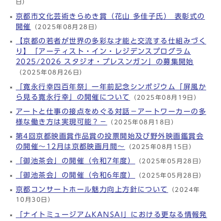
日）
京都市文化芸術きらめき賞（花山 多佳子氏） 表彰式の
開催
（2025年08月28日）
【京都の若者が世界の多彩な才能と交流する仕組みづく
り】「アーティスト・イン・レジデンスプログラム
2025/2026 スタジオ・プレスンガン」の募集開始
（2025年08月26日）
「寛永行幸四百年祭」一年前記念シンポジウム「屏風か
ら見る寛永行幸」の開催について
（2025年08月19日）
アートと仕事の接点をめぐる対話－アートワーカーの多
様な働き方は実現可能？－
（2025年08月18日）
第4回京都映画賞作品賞の投票開始及び野外映画鑑賞会
の開催～12月は京都映画月間～
（2025年08月15日）
「御池茶会」の開催（令和7年度）
（2025年05月28日）
「御池茶会」の開催（令和6年度）
（2025年05月28日）
京都コンサートホール魅力向上方針について
（2024年
10月30日）
「ナイトミュージアムKANSAI」における更なる情報発