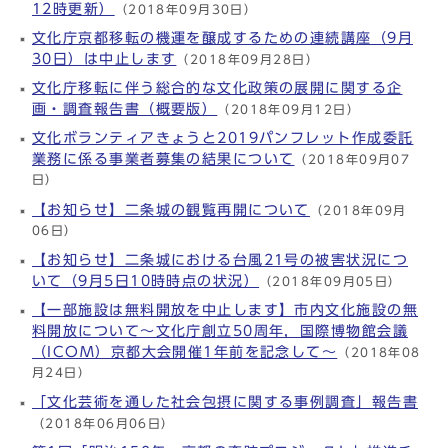
12時更新）
（2018年09月30日）
文化庁京都移転の機運を醸成するための連続講座（9月
30日）は中止します
（2018年09月28日）
文化庁移転に伴う総合的な文化政策の展開に関する企
画・調査報告書（概要版）
（2018年09月12日）
文化ボランティアきょうと2019パンフレット作成委託
業務に係る事業者募集の結果について
（2018年09月07
日）
【お知らせ】二条城の観覧再開について
（2018年09月
06日）
【お知らせ】二条城における台風21号の被害状況につ
いて（9月5日10時時点の状況）
（2018年09月05日）
【一部施設は無料開放を中止します】市内文化施設の無
料開放について～文化庁創立50周年，国際博物館会議
（ICOM）京都大会開催1年前を記念して～
（2018年08
月24日）
「文化芸術を通した社会包摂に関する事例調査」報告書
（2018年06月06日）