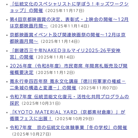
「伝統文化のスペシャリストに学ぼう！キッズワークシ
ョップ」の開催
（2025年11月17日）
第4回京都映画賞の決定、表彰式・上映会の開催～12月
は京都映画月間～
（2025年11月14日）
京都映画賞イベント及び関連映画祭の開催～12月は京
都映画月間～
（2025年11月14日）
「創建百三十年NAKEDヨルマイリ2025-26平安神
宮」の開催
（2025年11月14日）
2026年度（令和8年度）市民寄席 年間席札販売及び開
催概要決定
（2025年11月12日）
寛永行幸四百年祭 寛永文化講座「徳川将軍家の権威－
二条城の構造と変遷－」の開催
（2025年11月07日）
令和7年度 伝統芸能文化復元・活性化共同プログラムの
採択
（2025年10月31日）
「KYOTO MATERIAL YARD（京都素材倉庫）」が
循環フェスに出展！
（2025年10月29日）
令和7年度 京の伝統文化体験事業「冬の学校」の開催
（2025年10月27日）