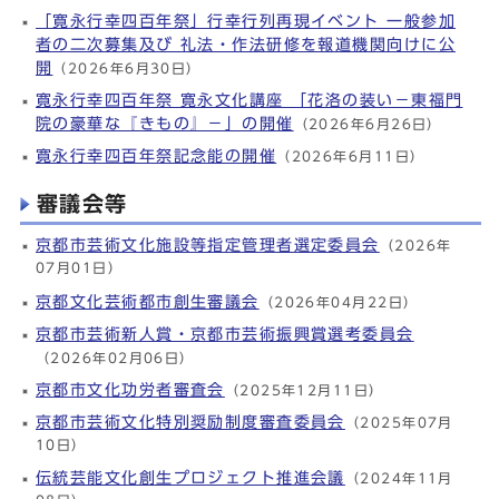
「寛永行幸四百年祭」行幸行列再現イベント 一般参加
者の二次募集及び 礼法・作法研修を報道機関向けに公
開
（2026年6月30日）
寛永行幸四百年祭 寛永文化講座 「花洛の装い－東福門
院の豪華な『きもの』－」の開催
（2026年6月26日）
寛永行幸四百年祭記念能の開催
（2026年6月11日）
審議会等
京都市芸術文化施設等指定管理者選定委員会
（2026年
07月01日）
京都文化芸術都市創生審議会
（2026年04月22日）
京都市芸術新人賞・京都市芸術振興賞選考委員会
（2026年02月06日）
京都市文化功労者審査会
（2025年12月11日）
京都市芸術文化特別奨励制度審査委員会
（2025年07月
10日）
伝統芸能文化創生プロジェクト推進会議
（2024年11月