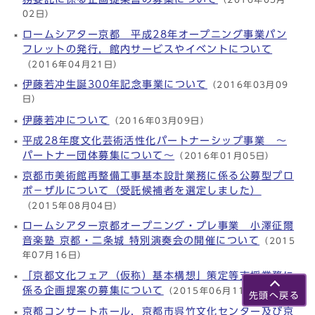
02日）
ロームシアター京都 平成28年オープニング事業パン
フレットの発行，館内サービスやイベントについて
（2016年04月21日）
伊藤若冲生誕300年記念事業について
（2016年03月09
日）
伊藤若冲について
（2016年03月09日）
平成28年度文化芸術活性化パートナーシップ事業 ～
パートナー団体募集について～
（2016年01月05日）
京都市美術館再整備工事基本設計業務に係る公募型プロ
ポ－ザルについて（受託候補者を選定しました）
（2015年08月04日）
ロームシアター京都オープニング・プレ事業 小澤征爾
音楽塾 京都・二条城 特別演奏会の開催について
（2015
年07月16日）
「京都文化フェア（仮称）基本構想」策定等支援業務に
係る企画提案の募集について
（2015年06月11日）
先頭へ戻る
京都コンサートホール，京都市呉竹文化センター及び京