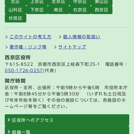
北区
上京区
左京区
中京区
東山区
山科区
下京区
南区
右京区
西京区
伏見区
このサイトの考え方
個人情報の取扱い
著作権・リンク等
サイトマップ
西京区役所
〒615-8522 京都市西京区上桂森下町25-1 電話番号：
050-1726-0257
(代表)
開庁時間
区役所・支所、出張所：午前9時から午後5時 市役所本庁
舎：午前8時45分から午後5時30分 （いずれも土日祝及
び年末年始を除く）その他の施設については、各施設のホ
ームページ等をご覧ください。
区役所へのアクセス
組織一覧