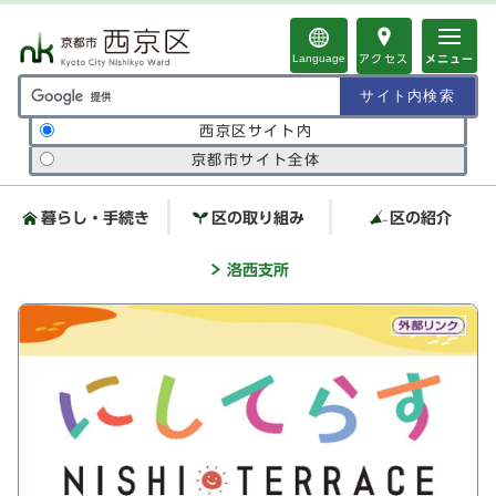
ページの先頭です
Language
アクセス
メニュー
サイト内検索の範囲
西京区サイト内
京都市サイト全体
暮らし・手続き
区の取り組み
区の紹介
洛西支所
ここから本文です
ビジュアルエリア。区役所か
らのお知らせ