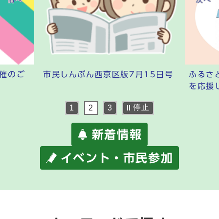
開催のご
市民しんぶん西京区版7月15日号
ふるさ
を応援
停止
1
2
3
新着情報
イベント・市民参加