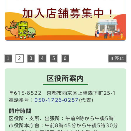
停止
1
2
3
4
5
6
区役所案内
〒615-8522 京都市西京区上桂森下町25-1
電話番号：
050-1726-0257
(代表)
開庁時間
区役所・支所、出張所：午前9時から午後5時
市役所本庁舎：午前8時45分から午後5時30分