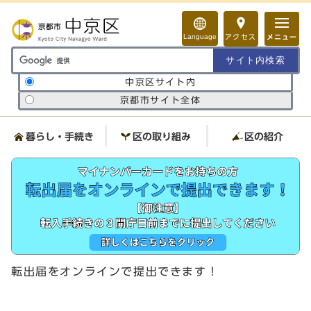
ページの先頭です
Language
アクセス
メニュー
サイト内検索の範囲
中京区サイト内
京都市サイト全体
暮らし・手続き
区の取り組み
区の紹介
ここから本文です
ビジュアルエリア。区役所か
らのお知らせ
転出届をオンラインで提出できます！