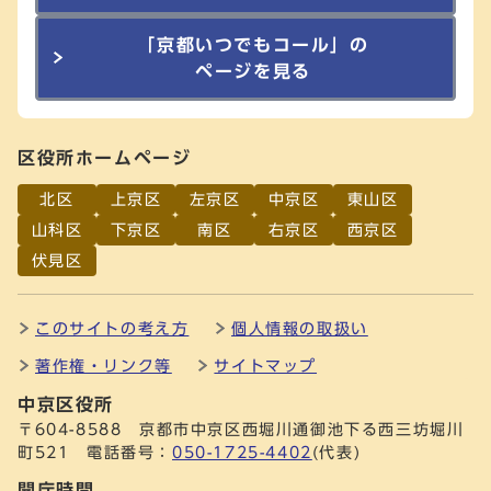
「京都いつでもコール」の
ページを見る
区役所ホームページ
北区
上京区
左京区
中京区
東山区
山科区
下京区
南区
右京区
西京区
伏見区
このサイトの考え方
個人情報の取扱い
著作権・リンク等
サイトマップ
中京区役所
〒604-8588 京都市中京区西堀川通御池下る西三坊堀川
町521 電話番号：
050-1725-4402
(代表)
開庁時間