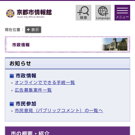
toggle
navigat
メニュー
現在位置：
表示
お知らせ
市政情報
オンラインでできる手続一覧
広告募集案件一覧
市民参加
市民意見（パブリックコメント）の一覧へ
市の概要・紹介