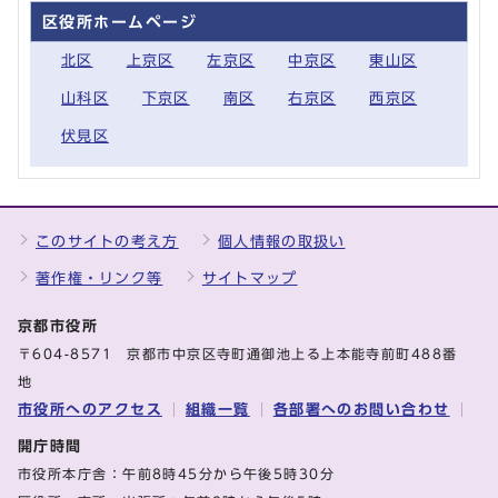
区役所ホームページ
北区
上京区
左京区
中京区
東山区
山科区
下京区
南区
右京区
西京区
伏見区
このサイトの考え方
個人情報の取扱い
著作権・リンク等
サイトマップ
京都市役所
〒604-8571 京都市中京区寺町通御池上る上本能寺前町488番
地
市役所へのアクセス
組織一覧
各部署へのお問い合わせ
開庁時間
市役所本庁舎：午前8時45分から午後5時30分