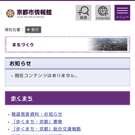
toggle
navigat
メニュー
現在位置：
表示
お知らせ
現在コンテンツはありません。
歩くまち
報道発表資料・お知らせ
「歩くまち・京都」憲章
「歩くまち・京都」総合交通戦略