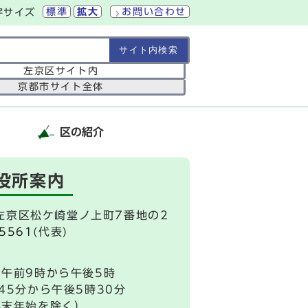
標準
拡大
お問い合わせ
字サイズ
の範囲
左京区サイト内
京都市サイト全体
区の紹介
役所案内
市左京区松ケ崎堂ノ上町7番地の2
-5561
(代表)
午前9時から午後5時
45分から午後5時30分
年末年始を除く）