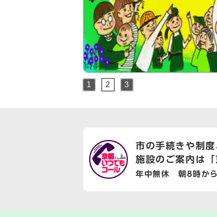
1
2
3
市の手続きや制度
施設のご案内は
「
年中無休 朝8時か