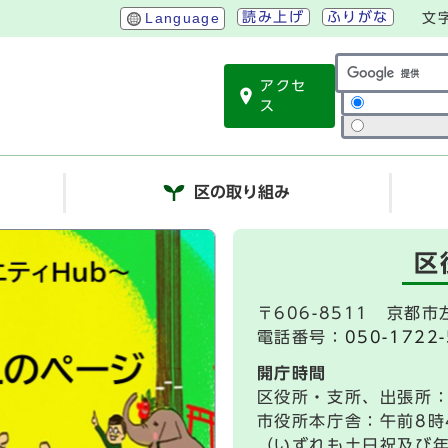
読み上げ
ふりがな
Language
文
アクセ
サイト内検索
ス
区の取り組み
。区役所からのお
区
せ
〒606-8511 京都
電話番号：
050-1722
開庁時間
区役所・支所、出張所：
市役所本庁舎：午前8時
（いずれも土日祝及び