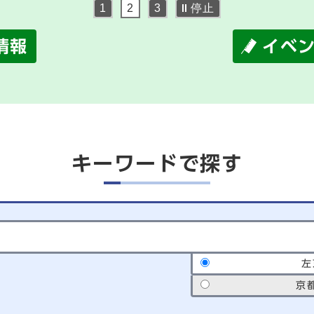
停止
1
2
3
情報
イベ
キーワードで探す
サイト内検索の範囲
左
京