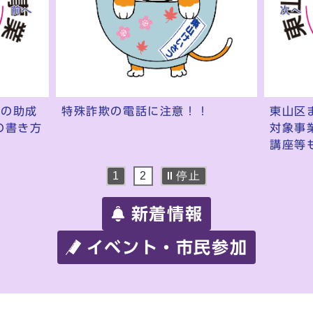
前へ
次へ
特殊詐欺の電話に注意！！
業の助成
東山区
の書き方
対象事
講座等
停止
1
2
新着情報
イベント・市民参加