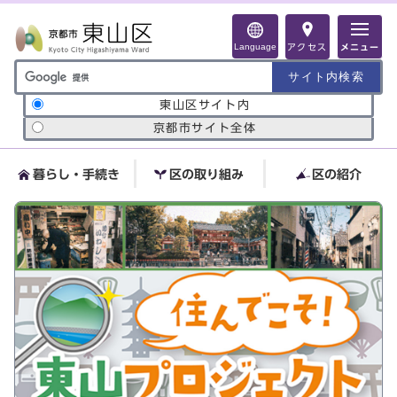
ページの先頭です
Language
アクセス
メニュー
サイト内検索の範囲
東山区サイト内
京都市サイト全体
暮らし・手続き
区の取り組み
区の紹介
ここから本文です
ビジュアルエリア。区役所か
らのお知らせ