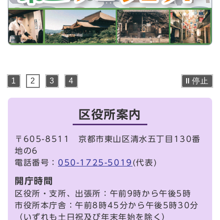
停止
1
2
3
4
区役所案内
〒605-8511 京都市東山区清水五丁目130番
地の6
電話番号：
050-1725-5019
(代表)
開庁時間
区役所・支所、出張所：午前9時から午後5時
市役所本庁舎：午前8時45分から午後5時30分
（いずれも土日祝及び年末年始を除く）