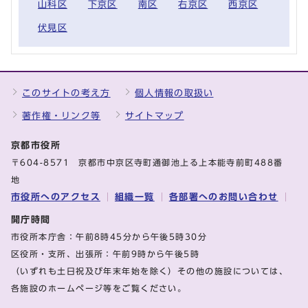
山科区
下京区
南区
右京区
西京区
伏見区
このサイトの考え方
個人情報の取扱い
著作権・リンク等
サイトマップ
京都市役所
〒604-8571 京都市中京区寺町通御池上る上本能寺前町488番
地
市役所へのアクセス
組織一覧
各部署へのお問い合わせ
開庁時間
市役所本庁舎：午前8時45分から午後5時30分
区役所・支所、出張所：午前9時から午後5時
（いずれも土日祝及び年末年始を除く）その他の施設については、
各施設のホームページ等をご覧ください。