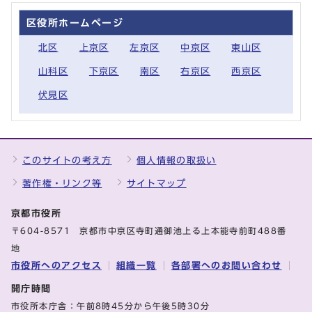
区役所ホームページ
北区
上京区
左京区
中京区
東山区
山科区
下京区
南区
右京区
西京区
伏見区
このサイトの考え方
個人情報の取扱い
著作権・リンク等
サイトマップ
京都市役所
〒604-8571 京都市中京区寺町通御池上る上本能寺前町488番
地
市役所へのアクセス
組織一覧
各部署へのお問い合わせ
開庁時間
市役所本庁舎：午前8時45分から午後5時30分