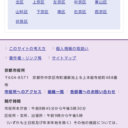
北区
上京区
左京区
中京区
東山区
山科区
下京区
南区
右京区
西京区
伏見区
このサイトの考え方
個人情報の取扱い
著作権・リンク等
サイトマップ
京都市役所
〒604-8571 京都市中京区寺町通御池上る上本能寺前町488番
地
市役所へのアクセス
組織一覧
各部署へのお問い合わせ
開庁時間
市役所本庁舎：午前8時45分から午後5時30分
区役所・支所、出張所：午前9時から午後5時
（いずれも土日祝及び年末年始を除く）その他の施設については、