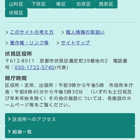
山科区
下京区
南区
右京区
西京区
伏見区
このサイトの考え方
個人情報の取扱い
著作権・リンク等
サイトマップ
伏見区役所
〒612-8511 京都市伏見区鷹匠町39番地の2 電話番
号：
050-1722-5740
(代表)
開庁時間
区役所・支所、出張所：午前9時から午後5時 市役所本庁
舎：午前8時45分から午後5時30分 （いずれも土日祝及
び年末年始を除く）その他の施設については、各施設のホ
ームページ等をご覧ください。
区役所へのアクセス
組織一覧