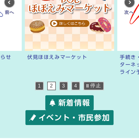
前へ
次へ
知らせ
伏見ほほえみマーケット
手続き
ターネ
ライン
停止
1
2
3
4
新着情報
イベント・市民参加