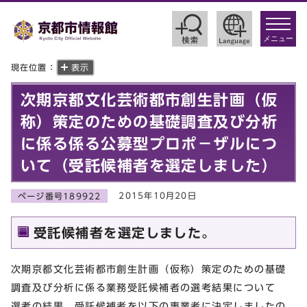
toggle
navigat
メニュー
現在位置：
表示
次期京都文化芸術都市創生計画（仮
称）策定のための基礎調査及び分析
に係る係る公募型プロポ－ザルにつ
いて（受託候補者を選定しました）
2015年10月20日
ページ番号189922
受託候補者を選定しました。
次期京都文化芸術都市創生計画（仮称）策定のための基礎
調査及び分析に係る業務受託候補者の選考結果について
選考の結果，受託候補者を以下の事業者に決定しましたの