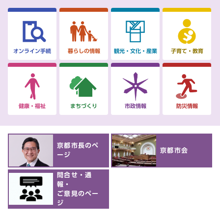
オンライン手続
暮らしの情報
観光・文化
・産業
子育て・教育
健康・福祉
まちづくり
市政情報
防災情報
京都市長のペ
京都市会
ージ
問合せ・通
報・
ご意見のペー
ジ