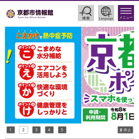
toggle
navigat
メニュー
1
2
3
4
5
停止