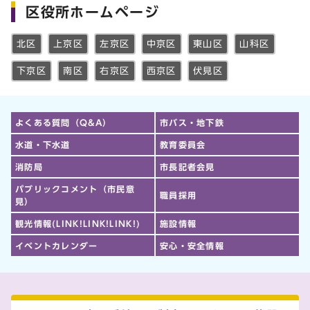
区役所ホームページ
北区
上京区
左京区
中京区
東山区
山科区
下京区
南区
右京区
西京区
伏見区
よくある質問（Q&A）
市バス・地下鉄
水道・下水道
教育委員会
消防局
市長記者会見
パブリックコメント（市民意
職員採用
見）
観光情報(LINK!LINK!LINK!)
施設情報
イベントカレンダー
安心・安全情報