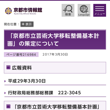
toggle
navigat
メニュー
現在位置：
表示
「京都市立芸術大学移転整備基本計
画」の策定について
2017年3月30日
ページ番号216984
広報資料
平成29年3月30日
行財政局総務部総務課 222-3045
「京都市立芸術大学移転整備基本計画」