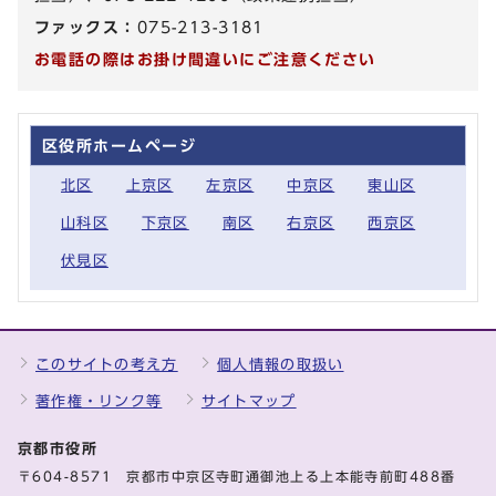
ファックス：
075-213-3181
お電話の際はお掛け間違いにご注意ください
区役所ホームページ
北区
上京区
左京区
中京区
東山区
山科区
下京区
南区
右京区
西京区
伏見区
このサイトの考え方
個人情報の取扱い
著作権・リンク等
サイトマップ
京都市役所
〒604-8571 京都市中京区寺町通御池上る上本能寺前町488番