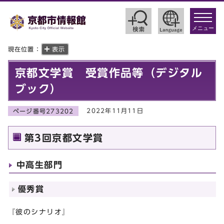
toggle
navigat
メニュー
現在位置：
表示
京都文学賞 受賞作品等（デジタル
ブック）
2022年11月11日
ページ番号273202
第3回京都文学賞
中高生部門
優秀賞
『彼のシナリオ』