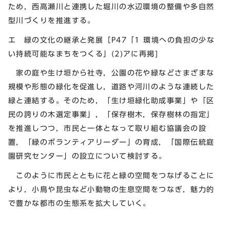
ため，西高瀬川と連携した堀川の水辺環境の整備や多自然
型川づくりを推進する。
エ 緑の文化の継承と発展［P47「1 環境への負担の少な
い持続可能なまちをつくる」(2)アに再掲]
家の庭や生け垣から社寺，公園の花や緑などさまざまな
規模や形態の緑化を促進し，道路や河川のような連続した
緑と連結する。そのため，「生け垣緑化助成事業」や「区
民の誇りの木選定事業」，「保存樹木，保存樹林の指定」
を推進しつつ，市民と一体となって取り組む協議会の設
置，「緑のボランティアリーダー」の育成，「国際伝統庭
園研究センター」の設立について検討する。
このように市民とともに花と緑の空間をつなげることに
より，小鳥や昆虫など小動物の生息空間をつなぎ，魅力的
で豊かな都市の生態系を拡大していく。