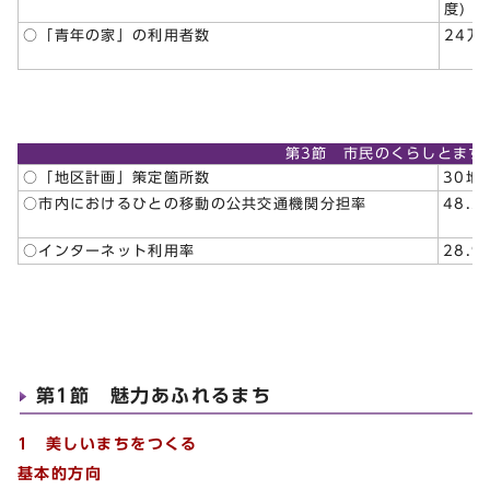
度)
○「青年の家」の利用者数
24万
第3節 市民のくらしとまち
○「地区計画」策定箇所数
30地区
○市内におけるひとの移動の公共交通機関分担率
48.2
○インターネット利用率
28.9
第1節 魅力あふれるまち
1 美しいまちをつくる
基本的方向