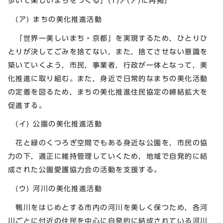
歩いて楽しいまちをつくる」(1)ア(ア)に再掲］
(ア) まちの美化推進活動
「世界一美しいまち・京都」を実現するため，ひとりひ
とりが決してごみを捨てない，また，捨てさせない意識を
築いていくよう，市民，事業者，行政が一体となって，美
化推進に取り組む。また，身近で日常的なまちの美化活動
の定着を図るため，まちの美化推進住民協定の締結拡大を
促進する。
(イ) 公園の美化推進活動
花と緑のくつろぎ空間でもある身近な公園を，市民の協
力の下，適正に維持管理していくため，地域で自発的に結
成された公園愛護協力会の活動を支援する。
(ウ) 河川の美化推進活動
鴨川をはじめとする市内の河川を美しく保つため，各河
川ごとに付近の住民を中心に自発的に結成されている河川