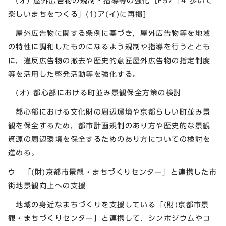
(オ) 屋外広告物の規制・指導等の強化［P57「4 歩いて
楽しいまちをつくる」(1)ア(イ)に再掲]
屋外広告物に関する条例に基づき，屋外広告物等を地域
の特性に調和したものになるよう規制や指導を行うととも
に，違反広告物の撤去や歴史的意匠屋外広告物の指定制度
等を活用した啓発活動等を強化する。
(オ) 都心部における町並み景観保全方策の検討
都心部における文化財の周辺環境や京都らしい町並み景
観を保全するため，都市計画規制のあり方や歴史的な景観
資源の周辺環境を保全するためのあり方についての検討を
進める。
ウ 「(財)京都市景観・まちづくりセンター」と連携した市
街地景観向上への支援
地域の身近なまちづくりを支援している「(財)京都市景
観・まちづくりセンター」と連携して，シンポジウムやコ