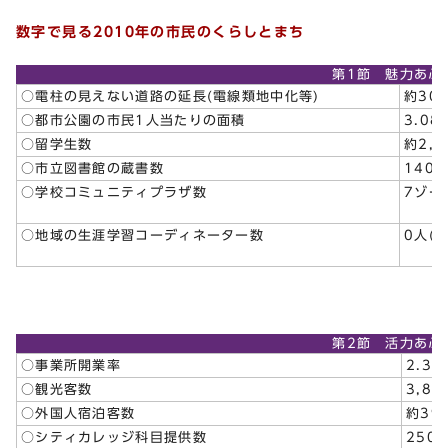
数字で見る2010年の市民のくらしとまち
第1節 魅力あふ
○電柱の見えない道路の延長(電線類地中化等)
約30k
○都市公園の市民1人当たりの面積
3.08
○留学生数
約2,7
○市立図書館の蔵書数
140万
○学校コミュニティプラザ数
7ゾー
○地域の生涯学習コーディネーター数
0人(2
第2節 活力あふ
○事業所開業率
2.3％
○観光客数
3,89
○外国人宿泊客数
約39
○シティカレッジ科目提供数
250