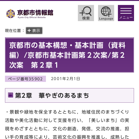
toggle
navigat
メニュー
現在位置：
表示
京都市の基本構想・基本計画（資料
編）/京都市基本計画第２次案/第２
次案 第２章１
2001年2月1日
ページ番号35902
第2章 華やぎのあるまち
・景観や緑地を保全するとともに，地域住民のまちづくり
活動や美化活動に対して支援を行い，「美しいまち」の実
現をめざすとともに，文化の創造，発信，交流の推進，担
い手の育成等により，芸術文化の振興を推進し，成熟した