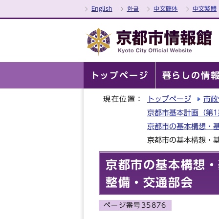
English
한글
中文簡体
中文繁體
トップページ
暮らしの情
現在位置：
トップページ
市政
京都市基本計画（第1期
京都市の基本構想・
京都市の基本構想・基
京都市の基本構想・
整備・交通部会
ページ番号35876