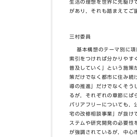
生活の理想を世界に先駆け
があり，それも踏まえてご
三村委員
基本構想のテーマ別に項目
索引をつければ分かりやす
普及していく」という施策
策だけでなく都市に住み続け
導の推進」だけでなくそう
るが，それぞれの章節にば
バリアフリーについても，
宅の改修相談事業」が抜け
ステムや研究開発の必要性を
が強調されているが，中心