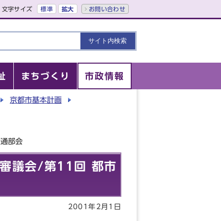
文字サイズ
標準
拡大
お問い合わせ
祉
まちづくり
市政情報
京都市基本計画​
交通部会
議会/第11回 都市
2001年2月1日