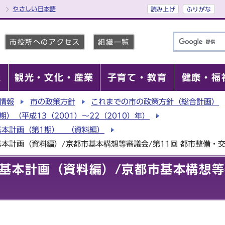
やさしい日本語
読み上げ
ふりがな
市役所へのアクセス
組織一覧
報
観光・文化・産業
子育て・教育
健康・福
情報
市の政策方針
これまでの市の政策方針（総合計画）
）（平成13（2001）～22（2010）年）
基本計画（第1期） （資料編）
本計画（資料編）/京都市基本構想等審議会/第11回 都市整備・
基本計画（資料編）/京都市基本構想等審