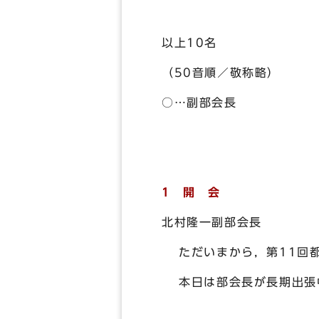
以
（50音順／敬称略）
○…副部会長
1 開 会
北村隆一副部会長
ただいまから，第11回都
本日は部会長が長期出張中