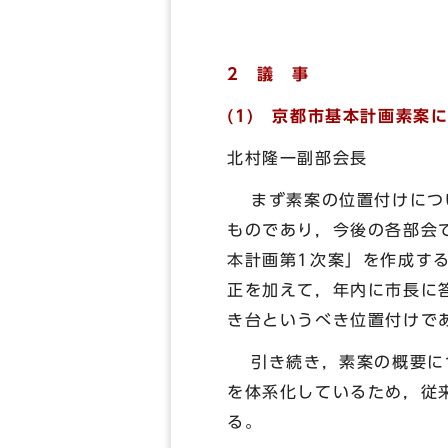
2 議 事
(1) 京都市基本計画素案
北村隆一副部会長
まず素案の位置付けについ
ものであり，今後の各部会
本計画第1次案」を作成す
正を加えて，年内に市長に
き台というべき位置付けで
引き続き，素案の概要につ
を体系化しているため，従
る。