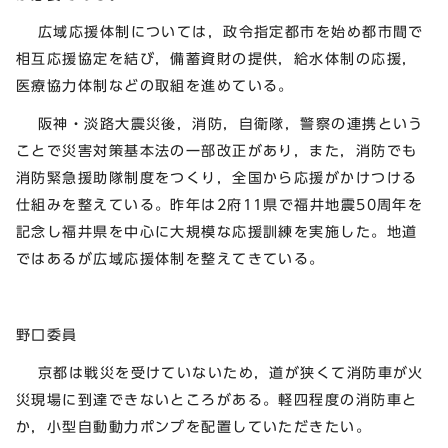
広域応援体制については，政令指定都市を始め都市間で
相互応援協定を結び，備蓄資財の提供，給水体制の応援，
医療協力体制などの取組を進めている。
阪神・淡路大震災後，消防，自衛隊，警察の連携という
ことで災害対策基本法の一部改正があり，また，消防でも
消防緊急援助隊制度をつくり，全国から応援がかけつける
仕組みを整えている。昨年は2府11県で福井地震50周年を
記念し福井県を中心に大規模な応援訓練を実施した。地道
ではあるが広域応援体制を整えてきている。
野口委員
京都は戦災を受けていないため，道が狭くて消防車が火
災現場に到達できないところがある。軽四程度の消防車と
か，小型自動動力ポンプを配置していただきたい。