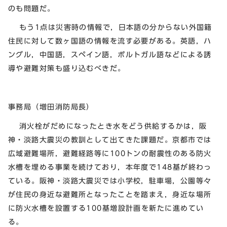
のも問題だ。
もう1点は災害時の情報で，日本語の分からない外国籍
住民に対して数ヶ国語の情報を流す必要がある。英語，ハ
ングル，中国語，スペイン語，ポルトガル語などによる誘
導や避難対策も盛り込むべきだ。
事務局（増田消防局長）
消火栓がだめになったとき水をどう供給するかは，阪
神・淡路大震災の教訓として出てきた課題だ。京都市では
広域避難場所，避難経路等に100トンの耐震性のある防火
水槽を埋める事業を続けており，本年度で148基が終わっ
ている。阪神・淡路大震災では小学校，駐車場，公園等々
が住民の身近な避難所となったことを踏まえ，身近な場所
に防火水槽を設置する100基増設計画を新たに進めてい
る。