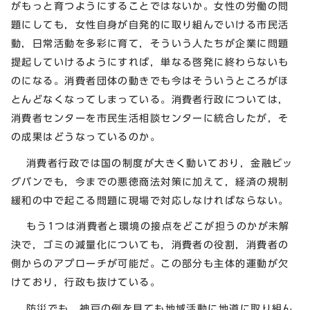
がもっと育つようにすることではないか。女性の労働の問
題にしても，女性自身が自発的に取り組んでいける市民活
動，日常活動を多彩に育て，そういう人たちが企業に問題
提起していけるようにすれば，単なる啓発に終わらないも
のになる。消費者団体の動きでも今はそういうところがほ
とんどなくなってしまっている。消費者行政については，
消費者センターを市民生活相談センターに統合したが，そ
の成果はどうなっているのか。
消費者行政では国の制度が大きく動いており，金融ビッ
グバンでも，今までの悪徳商法対策に加えて，経済の規制
緩和の中で起こる問題に現場で対応しなければならない。
もう1つは消費者と環境の接点をどこが担うのかが未解
決で，ゴミの減量化についても，消費者の役割，消費者の
側からのアプローチが可能だ。この部分も主体的運動が欠
けており，行政も抜けている。
防災でも，神戸の例を見ても地域活動に地道に取り組ん