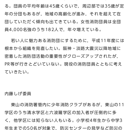
る。団員の平均年齢は45歳くらいで，周辺部では35歳が定
年の分団もあるが，地域の高齢化が進み，それを超えて在
団していただく傾向も出てきている。女性消防団員は全団
員4,000名強のうち182人で，年々増えている。
若い人に魅力ある消防団にするために，平成11年度には
根本から組織を見直したい。阪神・淡路大震災以降地域に
密着した消防団活動の重要性がクローズアップされたが，
PR等が行きとどいていない。現役の消防団員とともに考え
ていきたい。
内藤しげ委員
東山の消防署管内に少年消防クラブがあるが，東山の11
学区のうち清水学区と六波羅学区の加入者が圧倒的に多
く，他学区には知らない人もいる。小学校4年生から中学3
年生までの50名が対象で，防災センターの見学など防災の