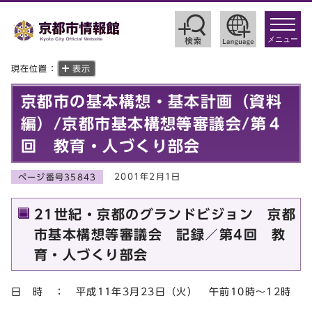
toggle
navigat
メニュー
現在位置：
表示
京都市の基本構想・基本計画（資料
編）/京都市基本構想等審議会/第４
回 教育・人づくり部会
2001年2月1日
ページ番号35843
21世紀・京都のグランドビジョン 京都
市基本構想等審議会 記録／第4回 教
育・人づくり部会
日 時 ： 平成11年3月23日（火） 午前10時～12時