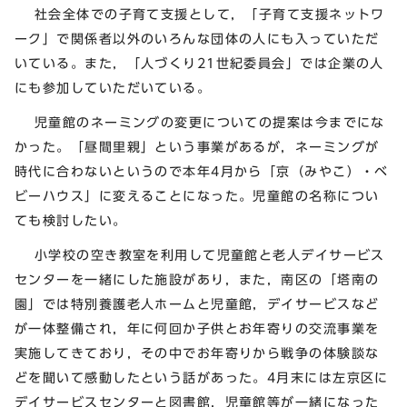
社会全体での子育て支援として，「子育て支援ネットワ
ーク」で関係者以外のいろんな団体の人にも入っていただ
いている。また，「人づくり21世紀委員会」では企業の人
にも参加していただいている。
児童館のネーミングの変更についての提案は今までにな
かった。「昼間里親」という事業があるが，ネーミングが
時代に合わないというので本年4月から「京（みやこ）・ベ
ビーハウス」に変えることになった。児童館の名称につい
ても検討したい。
小学校の空き教室を利用して児童館と老人デイサービス
センターを一緒にした施設があり，また，南区の「塔南の
園」では特別養護老人ホームと児童館，デイサービスなど
が一体整備され，年に何回か子供とお年寄りの交流事業を
実施してきており，その中でお年寄りから戦争の体験談な
どを聞いて感動したという話があった。4月末には左京区に
デイサービスセンターと図書館，児童館等が一緒になった