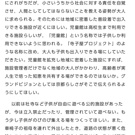
にされがちだが，小さいうちから社会に対する責任を自覚
させ，人間としてしてはならないことを教える姿勢が大人
に求められる。そのためには地域に密着した普段着で出入
りできる施設が近くにほしい。児童館は高校生まで利用で
きる施設らしいが，「児童館」という名称では子供しか利
用できないように思われる。「寺子屋プロジェクト」のよ
うな名称に改め，大人も子供も出入りできる場にしていた
だきたい。児童館を拡充し地域に密着した施設にすれば，
施設管理者だけでなく地域の大人がかかわり，高齢者が実
人生で培った知恵を共有する場ができるのではないか。グ
ランドビジョンとしては京都らしさがそこで伝えられるよ
うにしてほしい。
以前は社寺など子供が自由に遊べる公的施設があった
が，今は立入禁止だったり，管理されていて遊べない。も
う少し子供がのびのび集える場をつくってほしい。また，
車椅子の祖母を連れて外出したとき，道路の状態が悪く危