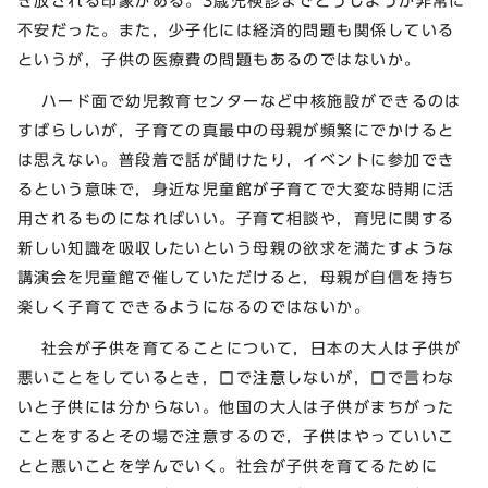
き放される印象がある。3歳児検診までどうしようか非常に
不安だった。また，少子化には経済的問題も関係している
というが，子供の医療費の問題もあるのではないか。
ハード面で幼児教育センターなど中核施設ができるのは
すばらしいが，子育ての真最中の母親が頻繁にでかけると
は思えない。普段着で話が聞けたり，イベントに参加でき
るという意味で，身近な児童館が子育てで大変な時期に活
用されるものになればいい。子育て相談や，育児に関する
新しい知識を吸収したいという母親の欲求を満たすような
講演会を児童館で催していただけると，母親が自信を持ち
楽しく子育てできるようになるのではないか。
社会が子供を育てることについて，日本の大人は子供が
悪いことをしているとき，口で注意しないが，口で言わな
いと子供には分からない。他国の大人は子供がまちがった
ことをするとその場で注意するので，子供はやっていいこ
とと悪いことを学んでいく。社会が子供を育てるために