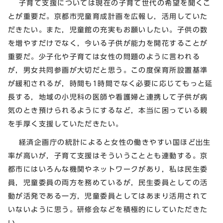
子育て支援については現在の子育て世代の希望を聞くこ
とが重要だ。京都市児童育成計画を広報し，活用していた
だきたい。また，児童館の充実もお願いしたい。子供の数
を増やすだけでなく，今いる子供が能力を開花することが
重要だ。少子化や子育ては女性の問題のように言われる
が，男女共同参画が大切だと思う。この度保育所設置基準
が緩和されるが，時間も1時間でなく必要に応じてもっと延
長する，地域の小児科の医師や看護婦と連携して子供が病
気のとき預けられるようにするなど，本当に困っている親
を手厚く支援していただきたい。
経済企画庁の統計によると女性の働きやすい国ほど出生
率が高いが，子育て支援はそういうこととも連動する。京
都市にはいろんな機関やネットワークがあり，私は民生委
員，児童委員の両方を務めているが，民生委員としての活
動が活発である一方，児童委員としてはあまり活用されて
いないように思う。研修会などを積極的にしていただきた
い。