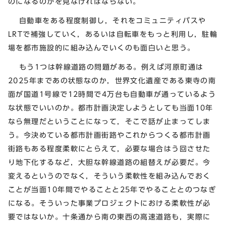
のになるのかを見なければならない。
自動車をある程度制御し，それをコミュニティバスや
LRTで補強していく，あるいは自転車をもっと利用し，駐輪
場を都市施設的に組み込んでいくのも面白いと思う。
もう1つは幹線道路の問題がある。例えば河原町通は
2025年まであの状態なのか，世界文化遺産である東寺の南
面が国道1号線で12時間で4万台も自動車が通っているよう
な状態でいいのか。都市計画決定しようとしても当面10年
なら無理だということになって，そこで話が止まってしま
う。今決めている都市計画街路やこれからつくる都市計画
街路もある程度柔軟にとらえて，必要な場合はう回させた
り地下化するなど，大胆な幹線道路の組替えが必要だ。今
変えるというのでなく，そういう柔軟性を組み込んでおく
ことが当面10年間でやることと25年でやることとのつなぎ
になる。そういった事業プロジェクトにおける柔軟性が必
要ではないか。十条通から南の東西の高速道路も，実際に