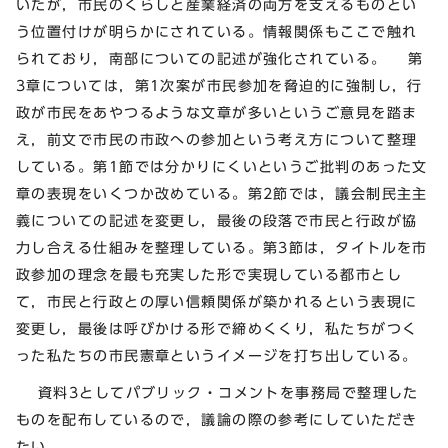
いたが，市民のくらしと産業経済の両方を支えるものとい
う位置付けが明らかにされている。情報関係もここで触れ
られており，南部についての記述が強化されている。 第
3章については，第1次案が市民参加を脅迫的に強制し，行
政が市民をあやつるような文章が多いというご意見を踏ま
え，前文で市民の市政への参加という考え方について整理
している。第1節では分かりにくいというご批判のあった文
章の表現をいくつか改めている。第2節では，議会制民主主
義についての記述を変更し，最後の段落で市民と行政が協
力し合える仕組みを整理している。第3節は，タイトルを市
政参加の理念を最も充実した形で実現している都市とし
て，市民と行政との厚い信頼関係が築かれるという表現に
変更し，最後は呼びかける形で締めくくり，私たちがつく
った私たちの市民憲章というイメージを打ち出している。
資料3としてパブリック・コメントを事務局で整理した
ものを配布しているので，議論の際の参考にしていただき
たい。