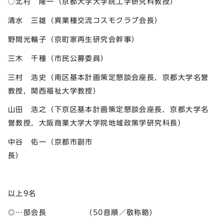
○北村 隆一（京都大学大学院工学研究科教授）
清水 三雄（異業種交流コスモクラブ会長）
野間光輪子（京町家再生研究会幹事）
三木 千種（市民公募委員）
三村 浩史（南区基本計画策定懇談会座長，京都大学名誉
教授，関西福祉大学教授）
山田 浩之（下京区基本計画策定懇談会座長，京都大学名
誉教授，大阪商業大学大学院地域政策学研究科長）
中谷 佑一（京都市副市
長
以上9名
◎…部会長 （50音順／敬称略）