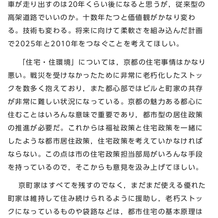
車が走り出すのは20年くらい後になると思うが，従来型の
高架道路でいいのか。十数年たつと価値観がかなり変わ
る。技術も変わる。将来に向けて柔軟さを組み込んだ計画
で2025年と2010年をつなぐことを考えてほしい。
「住宅・住環境」については，京都の住宅事情はかなり
悪い。戦災を受けなかったために非常に老朽化したストッ
クを数多く抱えており，また都心部ではビルと町家の共存
が非常に難しい状況になっている。京都の魅力ある都心に
住むことはいろんな意味で重要であり，都市型の居住政策
の推進が必要だ。これからは福祉政策と住宅政策を一緒に
したような都市居住政策，住宅政策を考えていかなければ
ならない。この点は市の住宅政策担当部局がいろんな手段
を持っているので，そこからも意見を汲み上げてほしい。
京町家はすべてを残すのでなく，まだまだ使える優れた
町家は維持して住み続けられるように援助し，老朽ストッ
クになっているものや袋路などは，都市住宅の基本原理は