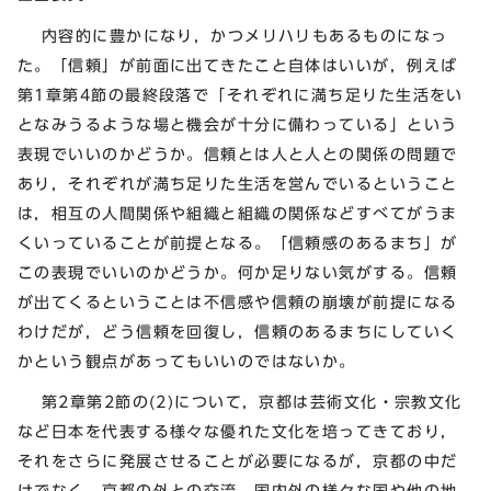
内容的に豊かになり，かつメリハリもあるものになっ
た。「信頼」が前面に出てきたこと自体はいいが，例えば
第1章第4節の最終段落で「それぞれに満ち足りた生活をい
となみうるような場と機会が十分に備わっている」という
表現でいいのかどうか。信頼とは人と人との関係の問題で
あり，それぞれが満ち足りた生活を営んでいるということ
は，相互の人間関係や組織と組織の関係などすべてがうま
くいっていることが前提となる。「信頼感のあるまち」が
この表現でいいのかどうか。何か足りない気がする。信頼
が出てくるということは不信感や信頼の崩壊が前提になる
わけだが，どう信頼を回復し，信頼のあるまちにしていく
かという観点があってもいいのではないか。
第2章第2節の(2)について，京都は芸術文化・宗教文化
など日本を代表する様々な優れた文化を培ってきており，
それをさらに発展させることが必要になるが，京都の中だ
けでなく，京都の外との交流，国内外の様々な国や他の地