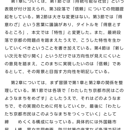
第1章については，第1節では「持続可能な社会」という
表現が付け加えられ，第3段落で「信頼」についての問題提
起をしている。第2節は大きな変更はない。第3節では「得
意わざ」という言葉に議論があり，タイトルを「得意とす
るところ」，本文では「特性」と変更した。また，最終段
落で京都の問題点を踏まえたうえで，こうした特性を生か
していくべきということを書き加えている。第4節は「新し
い次元を切り開く」というだけでは方向性が見えにくいと
の意見を踏まえ，このまちに実現したいのは「信頼」であ
るとして，その背景と目指す方向性を明記している。
第2章については，まず冒頭で第1章と第2章の関係を整
理している。第1節では各項で「わたしたち京都市民はこの
ようなまちをめざす」としたうえで，それはどのようなま
ちで，その実現のために何をしていくか，最後に「わたし
たち京都市民はこのようなまちをつくっていく」として
締 めくくる構成になっている。具体的には外国籍市
民，人権，男女共同参画，防災対策の充実など各項で記述