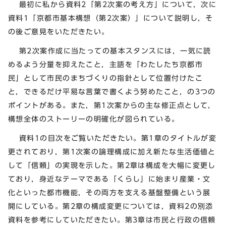
最初に私から資料2「第2次案の考え方」について，次に
資料1「京都市基本構想（第2次案）」について説明し，そ
の後ご意見をいただきたい。
第2次案作成に当たっての基本スタンスには，一気に読
めるよう分量を抑えたこと，主語を「わたしたち京都市
民」として市民のまちづくりの指針として位置付けたこ
と，できるだけ平易な言葉で書くよう努めたこと，の3つの
ポイントがある。また，第1次案からの主な修正点として，
構想全体のストーリーの明確化が図られている。
資料1の目次をご覧いただきたい。第1章のタイトルが変
更されており，第1次案の論理構成に加え新たな生活価値と
して「信頼」の実現を示した。第2章は構成を大幅に変更し
ており，身近なテーマである「くらし」に始まり産業・文
化といった都市機能，その両方を支える基盤整備という展
開にしている。第2章の構成変更については，資料2の別添
資料を参考にしていただきたい。第3章は市民と行政の信頼