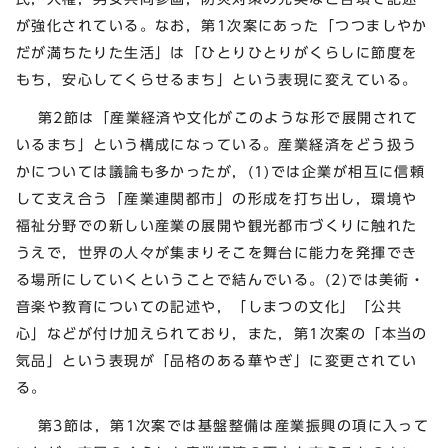
が強化されている。なお，第1次案にあった「つつましやか
だが満ちたりた生活」は「ひとりひとりがくらしに節度を
もち，安心してくらせるまち」という表現に変えている。
第2節は「産業経済や文化がこのような形で展開されて
いるまち」という構成になっている。産業経済をどう扱う
かについては議論も多かったが，(1)では企業が相互に信頼
して支え合う「産業連関都市」の形成を打ち出し，環境や
福祉分野での新しい産業の展開や観光都市づくりに触れた
うえで，世界の人々が集まりそこを舞台に能力を発揮でき
る場所にしていくということで結んでいる。(2)では美術・
音楽や教育についての記述や，「しまつの文化」「公共
心」などが付け加えられており，また，第1次案の「本当の
気品」という表現が「品格のある華やぎ」に変更されてい
る。
第3節は，第1次案では基盤整備は産業振興の項に入って