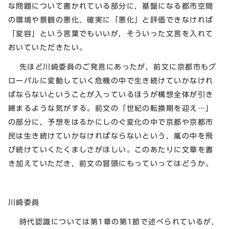
な問題について書かれている部分に，基盤になる都市空間
の環境や景観の悪化，確実に「悪化」と評価できなければ
「変容」という言葉でもいいが，そういった文言を入れて
おいていただきたい。
先ほど川崎委員のご発言にあったが，前文に京都市もグ
ローバルに変動していく危機の中で生き続けていかなけれ
ばならないということが入っているほうが構想全体が引き
締まるような気がする。前文の「世紀の転換期を迎え…」
の部分に，予想をはるかにしのぐ変化の中で京都や京都市
民は生き続けていかなければならないという，嵐の中を飛
び続けていくたくましさがほしい。このあたりに文章を書
き加えていただき，前文の冒頭にもっていってはどうか。
川崎委員
時代認識については第1章の第1節で述べられているが，