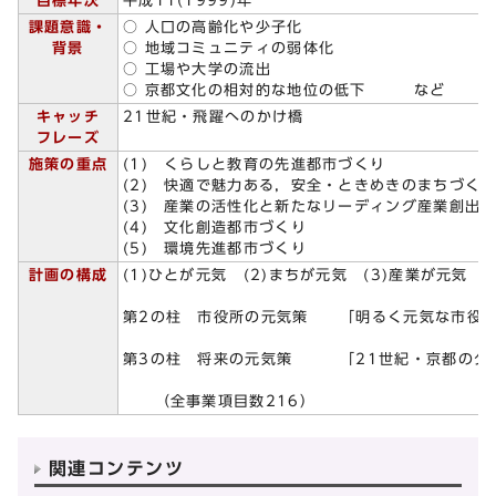
目標年次
平成11(1999)年
課題意識・
○ 人口の高齢化や少子化
背景
○ 地域コミュニティの弱体化
○ 工場や大学の流出
○ 京都文化の相対的な地位の低下 など
キャッチ
21世紀・飛躍へのかけ橋
フレーズ
施策の重点
(1) くらしと教育の先進都市づくり
(2) 快適で魅力ある，安全・ときめきのまちづく
(3) 産業の活性化と新たなリーディング産業創出
(4) 文化創造都市づくり
(5) 環境先進都市づくり
計画の構成
(1)ひとが元気 (2)まちが元気 (3)産業が元気 (
第2の柱 市役所の元気策 「明るく元気な市役
第3の柱 将来の元気策 「21世紀・京都のグ
（全事業項目数216）
関連コンテンツ