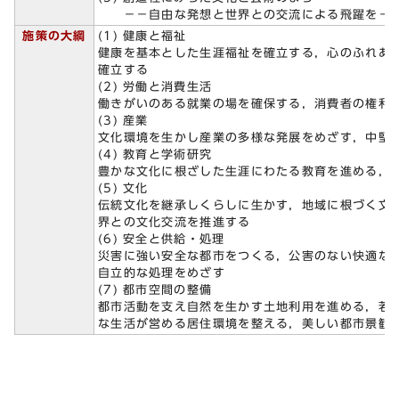
－－自由な発想と世界との交流による飛躍を－
施策の大綱
(1) 健康と福祉
健康を基本とした生涯福祉を確立する，心のふれあ
確立する
(2) 労働と消費生活
働きがいのある就業の場を確保する，消費者の権利
(3) 産業
文化環境を生かし産業の多様な発展をめざす，中堅
(4) 教育と学術研究
豊かな文化に根ざした生涯にわたる教育を進める，
(5) 文化
伝統文化を継承しくらしに生かす，地域に根づく文
界との文化交流を推進する
(6) 安全と供給・処理
災害に強い安全な都市をつくる，公害のない快適な
自立的な処理をめざす
(7) 都市空間の整備
都市活動を支え自然を生かす土地利用を進める，若
な生活が営める居住環境を整える，美しい都市景観