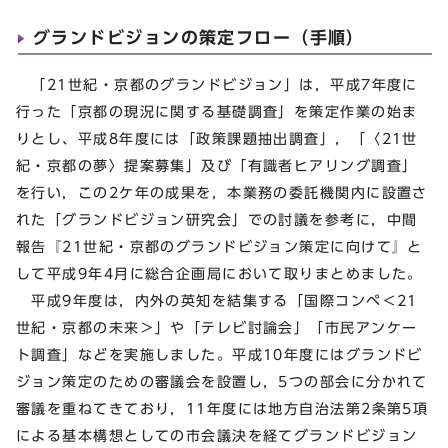
グランドビジョンの策定フロー（手順）
「21世紀・京都のグランドビジョン」は，平成7年度に
行った「京都の現況に関する基礎調査」を策定作業の始ま
りとし、平成8年度には「政策課題抽出調査」，「〈21世
紀・京都の夢〉提案募集」及び「有識者ヒアリング調査」
を行い，この2ケ年の成果を，本業務の委託機関内に設置さ
れた「グランドビジョン研究会」での討議を参考に，中間
報告『21世紀・京都のグランドビジョン策定に向けて』と
して平成9年4月に総合企画局において取りまとめました。
平成9年度は，内外の英知を結集する「国際コンペ＜21
世紀・京都の未来＞」や「テレビ討論会」「市民アンケー
ト調査」などを実施しました。平成10年度にはグランドビ
ジョン策定のための審議会を設置し，5つの部会に分かれて
審議を重ねてきており，11年度には地方自治法第2条第5項
による基本構想としての市会議決を経てグランドビジョン