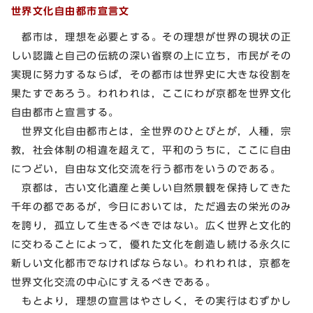
世界文化自由都市宣言文
都市は，理想を必要とする。その理想が世界の現状の正
しい認識と自己の伝統の深い省察の上に立ち，市民がその
実現に努力するならば，その都市は世界史に大きな役割を
果たすであろう。われわれは，ここにわが京都を世界文化
自由都市と宣言する。
世界文化自由都市とは，全世界のひとびとが，人種，宗
教，社会体制の相違を超えて，平和のうちに，ここに自由
につどい，自由な文化交流を行う都市をいうのである。
京都は，古い文化遺産と美しい自然景観を保持してきた
千年の都であるが，今日においては，ただ過去の栄光のみ
を誇り，孤立して生きるべきではない。広く世界と文化的
に交わることによって，優れた文化を創造し続ける永久に
新しい文化都市でなければならない。われわれは，京都を
世界文化交流の中心にすえるべきである。
もとより，理想の宣言はやさしく，その実行はむずかし