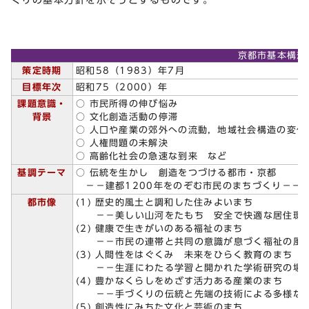
京都市基本構想
策定時期
昭和58（1983）年7月
目標年次
昭和75（2000）年
課題意識・
○ 市民所得の伸び悩み
背景
○ 文化創造活動の停滞
○ 人口や産業の郊外への流動，地域社会構造の変化
○ 人権問題の未解決
○ 高齢化社会の急速な到来 など
基調テーマ
○ 伝統を生かし 創造をつづける都市・京都
－－建都1200年をのぞむ市民のまちづくり－－
都市像
(1) 歴史的風土と調和した住みよいまち
－－美しい山河をたもち 安全で快適な居住環
(2) 健康で生きがいのある福祉のまち
－－市民の連帯と共同の意識が息づく福祉の風
(3) 人間性をはぐくみ 未来をひらく教育のまち
－－生涯にわたる学習と開かれた学術研究の場
(4) 豊かなくらしをめざす活力ある産業のまち
－－手づくりの伝統と先端の技術による多様な
(5) 創造性にみちた文化と芸術のまち