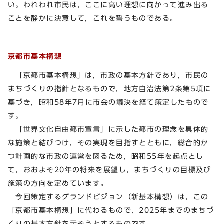
い。われわれ市民は，ここに高い理想に向かって進み出る
ことを静かに決意して，これを誓うものである。
京都市基本構想
「京都市基本構想」は，市政の基本方針であり，市民の
まちづくりの指針となるもので，地方自治法第2条第5項に
基づき，昭和58年7月に市会の議決を経て策定したもので
す。
「世界文化自由都市宣言」に示した都市の理念を具体的
な施策と結びつけ，その実現を目指すとともに，総合的か
つ計画的な市政の運営を図るため，昭和55年を起点とし
て，おおよそ20年の将来を展望し，まちづくりの目標及び
施策の方向を定めています。
今回策定するグランドビジョン（新基本構想）は，この
「京都市基本構想」に代わるもので，2025年までのまちづ
くりの基本方針を示そうとするものです。