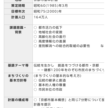
策定時期
昭和60(1985)年3月
目標年次
昭和75(2000)年
計画人口
164万人
課題意識・
○ 都市活力の低下
背景
○ 地域社会の変貌
○ 高齢化社会の進行
○ 高度情報化の進展
○ 差別解消への総合的取組の必要性 など
基調テーマ等
伝統を生かし 創造をつづける都市・京都
－－建都1200年をのぞむ市民のまちづくり
まちづくりの
(まちづくりの基本的な考え方)
基本方針等
○ 伝統の継承と創造
○ 基本的人権の尊重
○ 市民本位の市政
計画の構成等
○「京都市基本構想」と同じ7分野について部
計画を提示