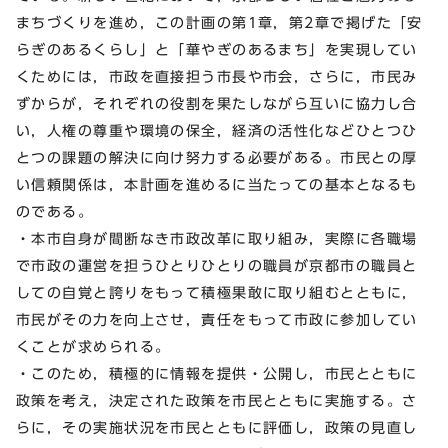
まちづくりを進め，この計画の第1章，第2章で掲げた「安
らぎのあるくらし」と「華やぎのあるまち」を実現してい
くためには，市政を直接担う市長や市会，さらに，市民み
ずからが，それぞれの役割を果たしながら互いに協力し合
い，人権の尊重や環境の保全，経済の活性化などひとつひ
とつの課題の解決に向け努力する必要がある。市民との厚
い信頼関係は，本計画を進めるに当たっての基本となるも
のである。
・本市自身が間断なき市政改革に取り組み，実際に各職場
で市政の運営を担うひとりひとりの職員が京都市の職員と
しての自覚と誇りをもって積極果敢に取り組むとともに，
市民がその力を向上させ，責任をもって市政に参加してい
くことが求められる。
・このため，積極的に情報を提供・公開し，市民とともに
政策を考え，決定された政策を市民とともに実施する。さ
らに，その実施状況を市民とともに評価し，政策の見直し