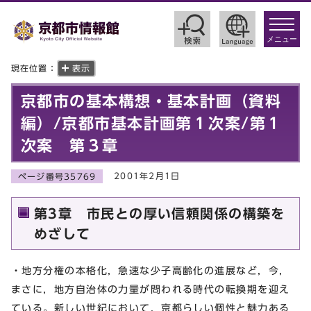
toggle
navigat
メニュー
現在位置：
表示
京都市の基本構想・基本計画（資料
編）/京都市基本計画第１次案/第１
次案 第３章
2001年2月1日
ページ番号35769
第3章 市民との厚い信頼関係の構築を
めざして
・地方分権の本格化，急速な少子高齢化の進展など，今，
まさに，地方自治体の力量が問われる時代の転換期を迎え
ている。新しい世紀において，京都らしい個性と魅力ある