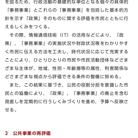
を図るため，行政活動の基礎的な単位となる個々の具体的
「事務事業」とこれらの「事務事業」を包括した基本的方
針を示す「政策」そのものに関する評価を市民とともに行
えるしくみをつくる。
その際，情報通信技術（IT）の活用などにより，「政
策」，「事務事業」の実施状況や財政状況等をわかりやす
く市民に伝える方法を工夫し，時代状況に応じて充実する
ことにより，ひとりひとりの市民や市民活動団体などさま
ざまな主体が，地域，性別・年齢層等の属性，利害関係な
どさまざまな視点から評価できる条件の整備に努める。
また，この結果に基づき，公民の役割分担を意識した市
民との協働により，「政策」，「事務事業」の廃止を含む
見直しを定期的に行うしくみづくりを進め，予算へ反映さ
せる。
2 公共事業の再評価