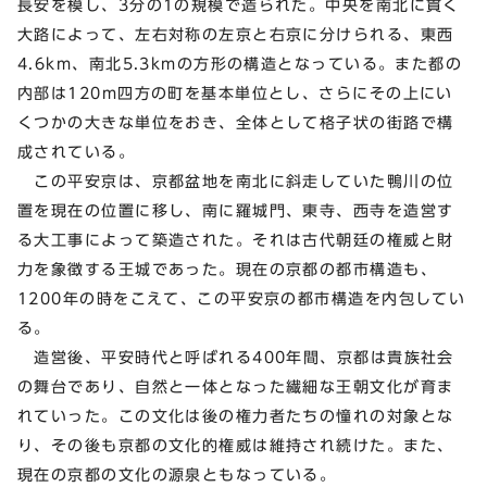
長安を模し、3分の1の規模で造られた。中央を南北に貫く
大路によって、左右対称の左京と右京に分けられる、東西
4.6km、南北5.3kmの方形の構造となっている。また都の
内部は120m四方の町を基本単位とし、さらにその上にい
くつかの大きな単位をおき、全体として格子状の街路で構
成されている。
この平安京は、京都盆地を南北に斜走していた鴨川の位
置を現在の位置に移し、南に羅城門、東寺、西寺を造営す
る大工事によって築造された。それは古代朝廷の権威と財
力を象徴する王城であった。現在の京都の都市構造も、
1200年の時をこえて、この平安京の都市構造を内包してい
る。
造営後、平安時代と呼ばれる400年間、京都は貴族社会
の舞台であり、自然と一体となった繊細な王朝文化が育ま
れていった。この文化は後の権力者たちの憧れの対象とな
り、その後も京都の文化的権威は維持され続けた。また、
現在の京都の文化の源泉ともなっている。