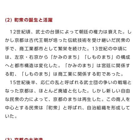
(2) 町衆の誕生と活躍
12世紀頃、武士の台頭によって朝廷の権力は衰えた。し
かし京都は古代王朝が培った伝統技術を受け継いだ民衆の
手で、商工業都市として繁栄を続けた。13世紀の中頃に
は、左京・右京から「かみのまち」「しものまち」の構成
へと都市構造は変化した。「かみのまち」は宮廷に関係す
る町、「しものまち」は商工業に関係する町であった。
15世紀後半、応仁の乱と呼ばれる武士団の争いの戦場と
なった京都は、ほとんど廃墟と化した。しかし新しい自由
な民衆の力によって、京都のまちは再生した。この商人を
中心とする民衆は「町衆」と呼ばれ、自治組織を形成して
いた。
(3) 京都の大改造