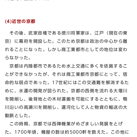
(4)近世の京都
その後、武家政権である徳川将軍家は、江戸（現在の東
京）に幕府を開設した。このため京都は政治の中心から離
れることになった。しかし商工業都市としての地位は変わ
らなかった。
京都は内陸都市であるため水上交通に多くを依拠するこ
とができなかったが、それは商工業都市京都にとって、宿
命的な弱点であった。17世紀にはこの交通難を解消するた
めに、水運の開発が図られた。京都の西側を流れる大堰川
を開削し、後背地との木材運搬を可能にするとともに、鴨
川沿いの高瀬川を開削し、運河化して人と物資の輸送の大
動脈とした。
この時期、京都では西陣機業がめざましい発展をとげ
た。1700年頃、機屋の数は約5000軒を数えた。この他に