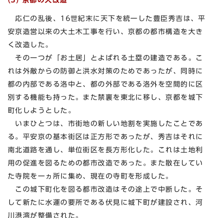
応仁の乱後、16世紀末に天下を統一した豊臣秀吉は、平
安京造営以来の大土木工事を行い、京都の都市構造を大き
く改造した。
その一つが「お土居」とよばれる土塁の建造である。こ
れは外敵からの防御と洪水対策のためであったが、同時に
都の内部である洛中と、都の外部である洛外を空間的に区
別する機能も持った。また禁裏を東北に移し、京都を城下
町化しようとした。
いまひとつは、市街地の新しい地割を実施したことであ
る。平安京の基本街区は正方形であったが、秀吉はそれに
南北道路を通し、単位街区を長方形化した。これは土地利
用の促進を図るための都市改造であった。また散在してい
た寺院を一ヵ所に集め、現在の寺町を形成した。
この城下町化を図る都市改造はその途上で中断した。そ
して新たに水運の要所である伏見に城下町が建設され、河
川港湾が整備された。