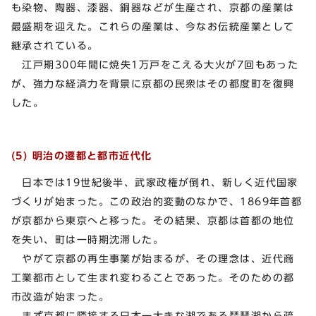
も染物、陶器、漆器、銅器などが生産され、京都の産業は
最盛期を迎えた。これらの産業は、今なお伝統産業として
継承されている。
江戸期300年間に焼失1万戸をこえる大火が7回もあった
が、強力な経済力を背景に京都の民衆はその都度町を復興
した。
(5) 明治の遷都と都市近代化
日本では19世紀後半、武家政権が倒れ、新しく近代国家
づくりが始まった。この政治的変動のなかで、1869年首都
が京都から東京へと移った。その結果、京都は首都の地位
を失い、町は一時期沈滞した。
やがて京都の再生事業が始まるが、その理念は、近代商
工業都市として生まれ変わることであった。そのための都
市改造が始まった。
まず京都に隣接する日本一大きな湖である琵琶湖から疏