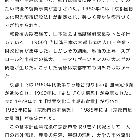
的・物的消耗は著しく、都市は極度に疲弊していた。その
ため戦後の復興事業が着手された。1950年には「京都国際
文化観光都市建設法」が制定され、美しく豊かな都市づく
りが始められた。
戦後復興期を経て、日本社会は高度経済成長期へと移行
していく。 1960年代以降日本の大都市には人口・産業・
財政投資が集中した。しかしその結果、地価の上昇、スプ
ロール的市街地の拡大、モータリゼーションの拡大などの
問題が生じた。こうした現象は京都市でも例外ではなかっ
た。
京都市では1960年代後半から総合的な都市計画策定作業
が進められ、1969年に「まちづくり構想」が発表された。
また1978年には「世界文化自由都市宣言」が行われ、
1983年には「京都市基本構想」、1985年には「京都市基
本計画」が策定された。
この基本計画策定後の京都市を取り巻く状況として、人
口の市外流出、産業の停滞、景観の混乱、大学の市外流出