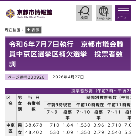
toggle
navigat
メニュー
現在位置：
表示
令和6年7月7日執行 京都市議会議
員中京区選挙区補欠選挙 投票者数
調
2026年4月27日
ページ番号330926
投票者数調（午前7時～午後2時
区
男
当 日
時間別投票者数（午前7
名
女
有権者
午前9時現在
午前10時現在
午前11時現在
別
数
7～9
投票
7～10
投票
7～11
投票
率
率
率
中京
男
38,678
710
1.84
1,530
3.96
2,710
7.01
区
女
48,402
530
1.09
1,350
2.79
2,540
5.25