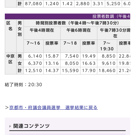
計
87,080
1,240
1.42
2,880
3.31
5,250
6.03
投票者数調（午後4時
区
男
時間別投票者数（午後4時～午後7時30分）
名
女
午後4時現在
午後6時現在
午後7時30分現
別
在
7～16
投票率
7～18
投票率
7～
投票率
19:30
中京
男
6,140
15.87
7,540
19.49
8,850
22.88
区
女
6,370
13.16
8,050
16.63
9,610
19.85
計
12,510
14.37
15,590
17.90
18,460
21.20
結了時刻：20:30
＞
京都市・府議会議員選挙 選挙結果に戻る
関連コンテンツ