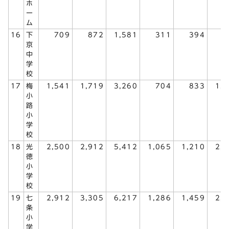
ホ
ー
ム
16
下
709
872
1,581
311
394
7
京
中
学
校
17
梅
1,541
1,719
3,260
704
833
1,
小
路
小
学
校
18
光
2,500
2,912
5,412
1,065
1,210
2,
徳
小
学
校
19
七
2,912
3,305
6,217
1,286
1,459
2,
条
小
学