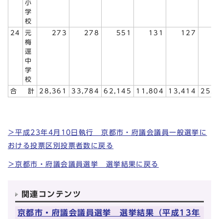
小
学
校
24
元
273
278
551
131
127
2
梅
逕
中
学
校
合
計
28,361
33,784
62,145
11,804
13,414
25,
＞平成23年4月10日執行 京都市・府議会議員一般選挙に
おける投票区別投票者数に戻る
＞京都市・府議会議員選挙 選挙結果に戻る
関連コンテンツ
京都市・府議会議員選挙 選挙結果（平成13年