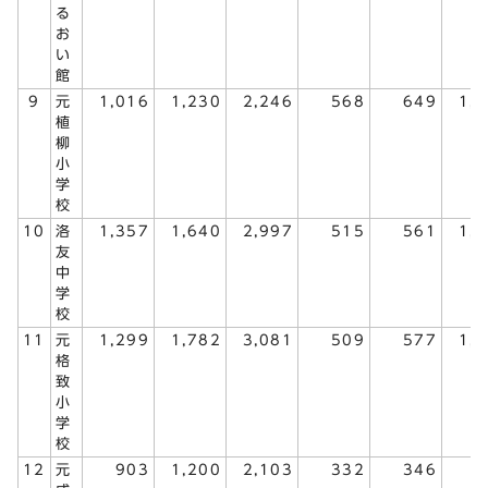
る
お
い
館
9
元
1,016
1,230
2,246
568
649
1,
植
柳
小
学
校
10
洛
1,357
1,640
2,997
515
561
1,
友
中
学
校
11
元
1,299
1,782
3,081
509
577
1,
格
致
小
学
校
12
元
903
1,200
2,103
332
346
6