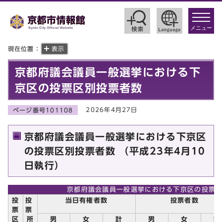
toggle
navigat
メニュー
現在位置：
表示
京都府議会議員一般選挙における下
京区の投票区別投票者数
2026年4月27日
ページ番号101108
京都府議会議員一般選挙における下京区
の投票区別投票者数 （平成23年4月10
日執行）
京都府議会議員一般選挙における下京区の投票
投
投
当日有権者数
投票者数
票
票
区
所
男
女
計
男
女
計