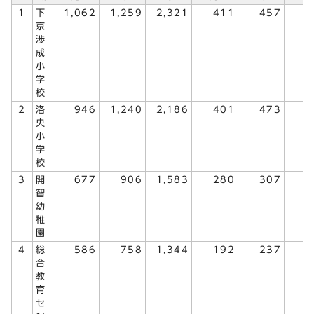
1
下
1,062
1,259
2,321
411
457
8
京
渉
成
小
学
校
2
洛
946
1,240
2,186
401
473
8
央
小
学
校
3
開
677
906
1,583
280
307
5
智
幼
稚
園
4
総
586
758
1,344
192
237
4
合
教
育
セ