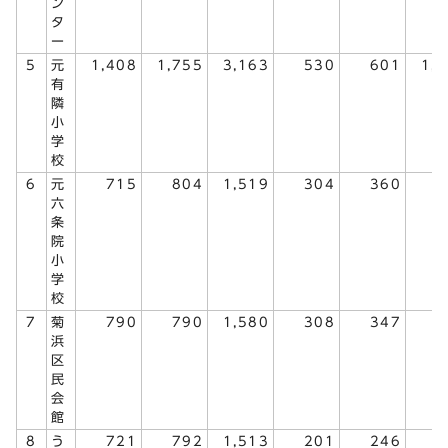
ン
タ
ー
5
元
1,408
1,755
3,163
530
601
1,
有
隣
小
学
校
6
元
715
804
1,519
304
360
6
六
条
院
小
学
校
7
菊
790
790
1,580
308
347
6
浜
区
民
会
館
8
う
721
792
1,513
201
246
4