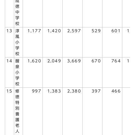
成
徳
中
学
校
13
淳
1,177
1,420
2,597
529
601
1,
風
小
学
校
14
醒
1,620
2,049
3,669
670
764
1,
泉
小
学
校
15
修
997
1,383
2,380
397
466
8
徳
特
別
養
護
老
人