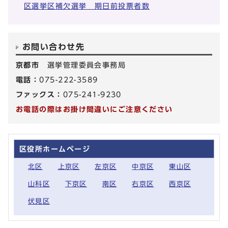
区選挙区補欠選挙 期日前投票者数
お問い合わせ先
京都市
選挙管理委員会事務局
電話：
075-222-3589
ファックス：
075-241-9230
お電話の際はお掛け間違いにご注意ください
区役所ホームページ
北区
上京区
左京区
中京区
東山区
山科区
下京区
南区
右京区
西京区
伏見区