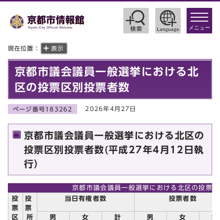
toggle
navigat
メニュー
現在位置：
表示
京都市議会議員一般選挙における北
区の投票区別投票者数
2026年4月27日
ページ番号183262
京都市議会議員一般選挙における北区の
投票区別投票者数(平成27年4月12日執
行）
京都市議会議員一般選挙における北区の投票区
投
投
当日有権者数
投票者数
票
票
区
所
男
女
計
男
女
計