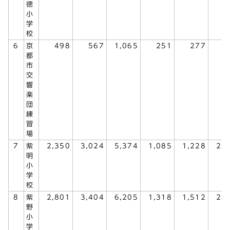
徳
小
学
校
6
京
498
567
1,065
251
277
5
都
市
交
響
楽
団
練
習
場
7
紫
2,350
3,024
5,374
1,085
1,228
2,
明
小
学
校
8
紫
2,801
3,404
6,205
1,318
1,512
2,
野
小
学