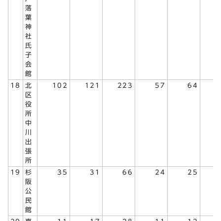
落
葉
神
社
氏
子
会
館
18
北
102
121
223
57
64
1
区
役
所
中
川
出
張
所
19
杉
35
31
66
24
25
阪
公
民
館