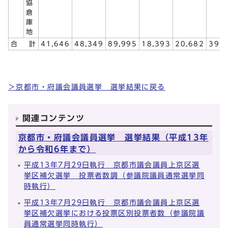
協
倉
庫
地
合 計
41,646
48,349
89,995
18,393
20,682
39,
＞京都市・府議会議員選挙 選挙結果に戻る
関連コンテンツ
京都市・府議会議員選挙 選挙結果（平成13年
から令和6年まで）
平成13年7月29日執行 京都市議会議員上京区選
挙区補欠選挙 投票者数調（参議院議員通常選挙同
時執行）
平成13年7月29日執行 京都市議会議員上京区選
挙区補欠選挙における投票区別投票者数（参議院議
員通常選挙同時執行）