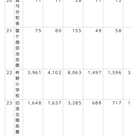
20
真
11
17
28
11
12
弓
分
校
舎
21
雲
75
80
155
49
58
1
ケ
畑
自
治
会
館
22
柊
3,961
4,102
8,063
1,497
1,596
3,
野
小
学
校
23
旧
1,648
1,637
3,285
688
717
1,
洛
北
開
拓
農