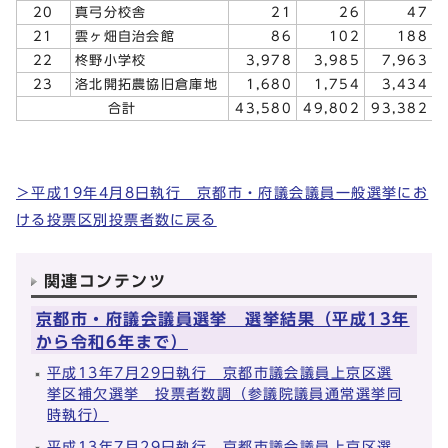
20
真弓分校舎
21
26
47
21
雲ヶ畑自治会館
86
102
188
22
柊野小学校
3,978
3,985
7,963
23
洛北開拓農協旧倉庫地
1,680
1,754
3,434
合計
43,580
49,802
93,382
＞平成19年4月8日執行 京都市・府議会議員一般選挙にお
ける投票区別投票者数に戻る
関連コンテンツ
京都市・府議会議員選挙 選挙結果（平成13年
から令和6年まで）
平成13年7月29日執行 京都市議会議員上京区選
挙区補欠選挙 投票者数調（参議院議員通常選挙同
時執行）
平成13年7月29日執行 京都市議会議員上京区選