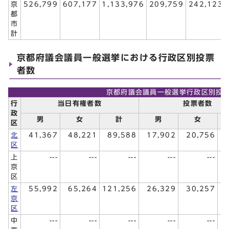
京
526,799
607,177
1,133,976
209,759
242,123
都
市
計
京都府議会議員一般選挙における行政区別投票
者数
京都府議会議員一般選挙行政区別投
行
当日有権者数
投票者数
政
男
女
計
男
女
区
北
41,367
48,221
89,588
17,902
20,756
区
上
---
---
---
---
---
京
区
左
55,992
65,264
121,256
26,329
30,257
京
区
中
---
---
---
---
---