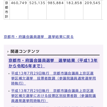
京
460,749
525,135
985,884
182,858
209,545
3
都
市
計
京都市・府議会議員選挙 選挙結果に戻る
関連コンテンツ
京都市・府議会議員選挙 選挙結果（平成13年
から令和6年まで）
平成13年7月29日執行 京都市議会議員上京区選
挙区補欠選挙 投票者数調（参議院議員通常選挙同
時執行）
平成13年7月29日執行 京都市議会議員上京区選
挙区補欠選挙における投票区別投票者数（参議院議
員通常選挙同時執行）