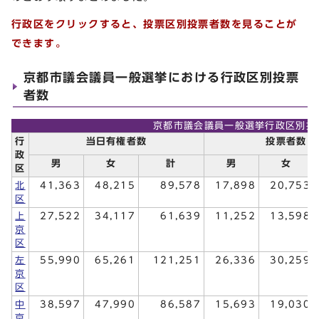
行政区をクリックすると、投票区別投票者数を見ることが
できます。
京都市議会議員一般選挙における行政区別投票
者数
京都市議会議員一般選挙行政区別投
行
当日有権者数
投票者数
政
男
女
計
男
女
区
北
41,363
48,215
89,578
17,898
20,753
区
上
27,522
34,117
61,639
11,252
13,598
京
区
左
55,990
65,261
121,251
26,336
30,259
京
区
中
38,597
47,990
86,587
15,693
19,030
京