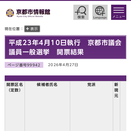
toggle
navigat
メニュー
現在位置：
表示
平成23年4月10日執行 京都市議会
議員一般選挙 開票結果
2026年4月27日
ページ番号99942
開票区名
候補者氏名
党派
新
（定数）
現
元