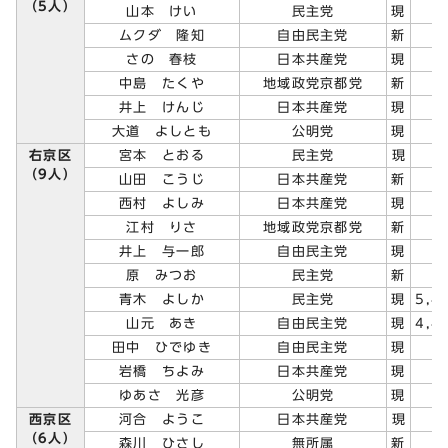
（5人）
山本 けい
民主党
現
ムクダ 隆知
自由民主党
新
さの 春枝
日本共産党
現
中島 たくや
地域政党京都党
新
井上 けんじ
日本共産党
現
大道 よしとも
公明党
現
右京区
宮本 とおる
民主党
現
（9人）
山田 こうじ
日本共産党
新
西村 よしみ
日本共産党
現
江村 りさ
地域政党京都党
新
井上 与一郎
自由民主党
現
原 みつお
民主党
新
青木 よしか
民主党
現
5,4
山元 あき
自由民主党
現
4,4
田中 ひでゆき
自由民主党
現
岩橋 ちよみ
日本共産党
現
ゆあさ 光彦
公明党
現
西京区
河合 ようこ
日本共産党
現
（6人）
森川 ひさし
無所属
新