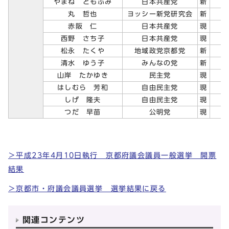
やまね ともふみ
日本共産党
新
丸 哲也
ヨッシー新党研究会
新
赤阪 仁
日本共産党
現
西野 さち子
日本共産党
現
松永 たくや
地域政党京都党
新
清水 ゆう子
みんなの党
新
山岸 たかゆき
民主党
現
はしむら 芳和
自由民主党
現
しげ 隆夫
自由民主党
現
つだ 早苗
公明党
現
＞平成23年4月10日執行 京都府議会議員一般選挙 開票
結果
＞京都市・府議会議員選挙 選挙結果に戻る
関連コンテンツ