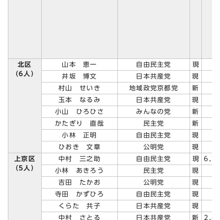
北区
山本 恵一
自由民主党
現
（6人）
井坂 博文
日本共産党
現
村山 せいき
地域政党京都党
新
玉本 なるみ
日本共産党
現
小山 ひろひさ
みんなの党
新
かたぎり 直哉
民主党
新
小林 正明
自由民主党
現
ひおき 文章
公明党
現
上京区
中村 三之助
自由民主党
現
6,7
（5人）
小林 あきろう
民主党
現
吉田 たかお
公明党
現
寺田 かずひろ
自由民主党
現
くらた 共子
日本共産党
現
中村 さとる
日本共産党
新
2,8