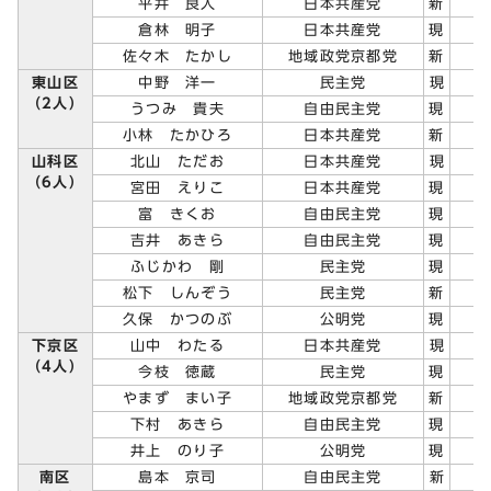
平井 良人
日本共産党
新
倉林 明子
日本共産党
現
佐々木 たかし
地域政党京都党
新
東山区
中野 洋一
民主党
現
（2人）
うつみ 貴夫
自由民主党
現
小林 たかひろ
日本共産党
新
山科区
北山 ただお
日本共産党
現
（6人）
宮田 えりこ
日本共産党
現
富 きくお
自由民主党
現
吉井 あきら
自由民主党
現
ふじかわ 剛
民主党
現
松下 しんぞう
民主党
新
久保 かつのぶ
公明党
現
下京区
山中 わたる
日本共産党
現
（4人）
今枝 徳蔵
民主党
現
やまず まい子
地域政党京都党
新
下村 あきら
自由民主党
現
井上 のり子
公明党
現
南区
島本 京司
自由民主党
新