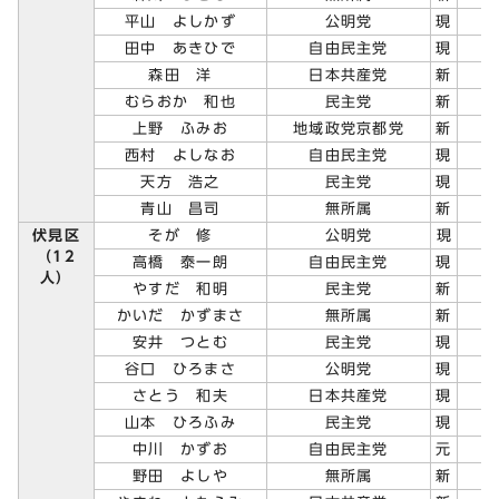
平山 よしかず
公明党
現
田中 あきひで
自由民主党
現
森田 洋
日本共産党
新
むらおか 和也
民主党
新
上野 ふみお
地域政党京都党
新
西村 よしなお
自由民主党
現
天方 浩之
民主党
現
青山 昌司
無所属
新
伏見区
そが 修
公明党
現
（12
高橋 泰一朗
自由民主党
現
人）
やすだ 和明
民主党
新
かいだ かずまさ
無所属
新
安井 つとむ
民主党
現
谷口 ひろまさ
公明党
現
さとう 和夫
日本共産党
現
山本 ひろふみ
民主党
現
中川 かずお
自由民主党
元
野田 よしや
無所属
新