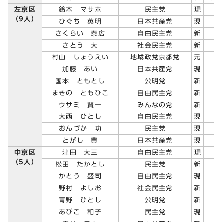
左京区
鈴木 マサホ
民主党
現
（9人）
ひぐち 英明
日本共産党
現
さくらい 泰広
自由民主党
新
さとう 大
社会民主党
新
村山 しょうえい
地域政党京都党
元
加藤 あい
日本共産党
現
国本 ともとし
公明党
新
まきの ともひこ
自由民主党
新
ウサミ 賢一
みんなの党
新
大西 ひとし
自由民主党
現
おんづか 功
民主党
現
とがし 豊
日本共産党
現
中京区
津田 大三
自由民主党
現
（5人）
松田 たかとし
民主党
新
かとう 盛司
自由民主党
現
野村 よしお
社会民主党
新
青野 ひとし
公明党
新
あびこ 和子
民主党
現