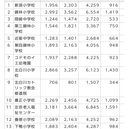
1
新洞小学校
1,956
2,303
4,259
916
1
2
錦林小学校
2,992
3,562
6,554
1,419
1
3
岡崎中学校
1,246
1,474
2,720
533
4
第三錦林小
1,546
1,821
3,367
750
学校
5
近衛中学校
1,283
1,401
2,684
664
6
第四錦林小
1,893
2,163
4,056
948
1
学校
7
コドモのイ
1,937
2,288
4,225
923
1
エ幼稚園
8
北白川小学
2,866
3,257
6,123
1,430
1
校
9
北白川カト
706
801
1,507
344
リック教会
修道院
10
養正小学校
2,269
2,456
4,725
1,099
1
11
左京老人福
3,181
3,664
6,845
1,591
1
祉センター
12
養徳小学校
2,089
2,163
4,252
962
1
13
下鴨小学校
1,883
2,404
4,287
984
1