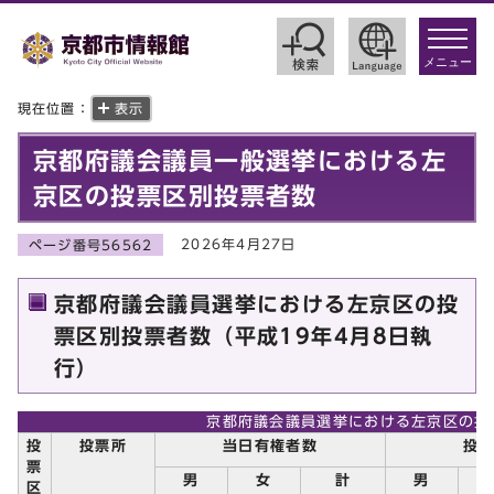
toggle
navigat
メニュー
現在位置：
表示
京都府議会議員一般選挙における左
京区の投票区別投票者数
2026年4月27日
ページ番号56562
京都府議会議員選挙における左京区の投
票区別投票者数（平成19年4月8日執
行）
京都府議会議員選挙における左京区の投
投
投票所
当日有権者数
投
票
男
女
計
男
区