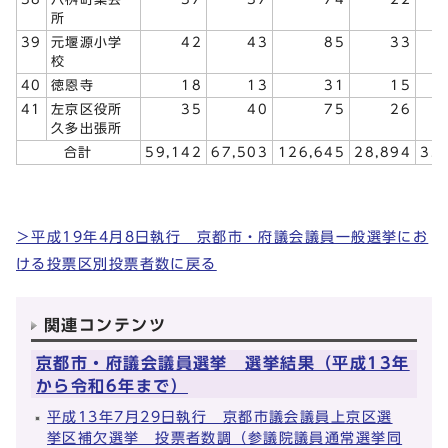
所
39
元堰源小学
42
43
85
33
校
40
徳恩寺
18
13
31
15
41
左京区役所
35
40
75
26
久多出張所
合計
59,142
67,503
126,645
28,894
33
＞平成19年4月8日執行 京都市・府議会議員一般選挙にお
ける投票区別投票者数に戻る
関連コンテンツ
京都市・府議会議員選挙 選挙結果（平成13年
から令和6年まで）
平成13年7月29日執行 京都市議会議員上京区選
挙区補欠選挙 投票者数調（参議院議員通常選挙同