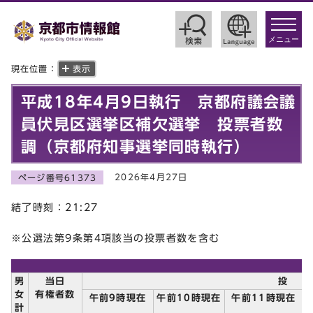
toggle
navigat
メニュー
現在位置：
表示
平成18年4月9日執行 京都府議会議
員伏見区選挙区補欠選挙 投票者数
調（京都府知事選挙同時執行）
2026年4月27日
ページ番号61373
結了時刻：21:27
※公選法第9条第4項該当の投票者数を含む
男
当日
女
有権者数
午前9時現在
午前10時現在
午前11時現在
計