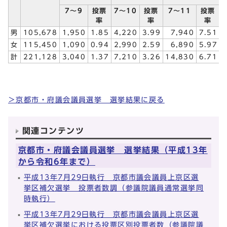
7～9
投票
7～10
投票
7～11
投票
率
率
率
男
105,678
1,950
1.85
4,220
3.99
7,940
7.51
1
女
115,450
1,090
0.94
2,990
2.59
6,890
5.97
1
計
221,128
3,040
1.37
7,210
3.26
14,830
6.71
2
＞京都市・府議会議員選挙 選挙結果に戻る
関連コンテンツ
京都市・府議会議員選挙 選挙結果（平成13年
から令和6年まで）
平成13年7月29日執行 京都市議会議員上京区選
挙区補欠選挙 投票者数調（参議院議員通常選挙同
時執行）
平成13年7月29日執行 京都市議会議員上京区選
挙区補欠選挙における投票区別投票者数（参議院議