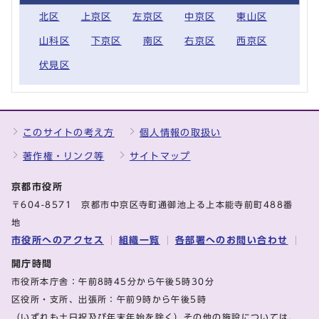
北区
上京区
左京区
中京区
東山区
山科区
下京区
南区
右京区
西京区
伏見区
このサイトの考え方
個人情報の取扱い
著作権・リンク等
サイトマップ
京都市役所
〒604-8571 京都市中京区寺町通御池上る上本能寺前町488番
地
市役所へのアクセス
組織一覧
各部署へのお問い合わせ
開庁時間
市役所本庁舎：午前8時45分から午後5時30分
区役所・支所、出張所：午前9時から午後5時
（いずれも土日祝及び年末年始を除く）その他の施設については、