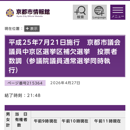
toggle
navigat
メニュー
現在位置：
表示
平成25年7月21日施行 京都市議会
議員中京区選挙区補欠選挙 投票者
数調（参議院議員通常選挙同時執
行）
2026年4月27日
ページ番号215364
結了時刻：21:48
男
当 日
女
有権者
午前9時現在
午前10時現在
午前11時現在
計
数