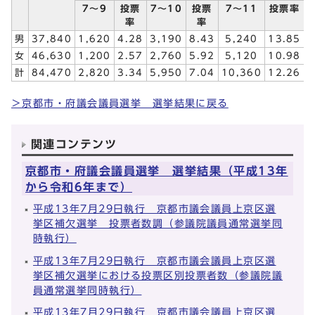
7～9
投票
7～10
投票
7～11
投票率
率
率
男
37,840
1,620
4.28
3,190
8.43
5,240
13.85
女
46,630
1,200
2.57
2,760
5.92
5,120
10.98
計
84,470
2,820
3.34
5,950
7.04
10,360
12.26
1
＞京都市・府議会議員選挙 選挙結果に戻る
関連コンテンツ
京都市・府議会議員選挙 選挙結果（平成13年
から令和6年まで）
平成13年7月29日執行 京都市議会議員上京区選
挙区補欠選挙 投票者数調（参議院議員通常選挙同
時執行）
平成13年7月29日執行 京都市議会議員上京区選
挙区補欠選挙における投票区別投票者数（参議院議
員通常選挙同時執行）
平成13年7月29日執行 京都市議会議員上京区選