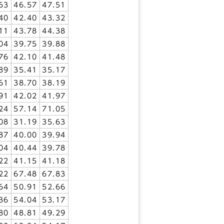
63
46.57
47.51
40
42.40
43.32
11
43.78
44.38
04
39.75
39.88
76
42.10
41.48
89
35.41
35.17
61
38.70
38.19
91
42.02
41.97
24
57.14
71.05
08
31.19
35.63
87
40.00
39.94
04
40.44
39.78
22
41.15
41.18
22
67.48
67.83
64
50.91
52.66
36
54.04
53.17
80
48.81
49.29