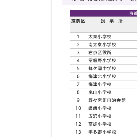
京
投票区
投 票 所
1
太秦小学校
2
南太秦小学校
3
右京区役所
4
常磐野小学校
5
蜂ケ岡中学校
6
梅津北小学校
7
梅津小学校
8
嵐山小学校
9
野々宮町自治会館
10
嵯峨小学校
11
広沢小学校
12
高雄小学校
13
宇多野小学校