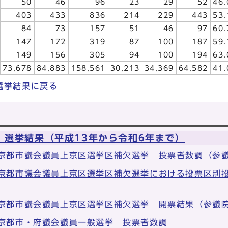
50
46
96
23
29
52
46.
403
433
836
214
229
443
53.
84
73
157
51
46
97
60.
147
172
319
87
100
187
59.
149
156
305
94
100
194
63.
73,678
84,883
158,561
30,213
34,369
64,582
41.
選挙結果に戻る
 選挙結果（平成13年から令和6年まで）
 京都市議会議員上京区選挙区補欠選挙 投票者数調（参
 京都市議会議員上京区選挙区補欠選挙における投票区別
 京都市議会議員上京区選挙区補欠選挙 開票結果（参議
 京都市・府議会議員一般選挙 投票者数調