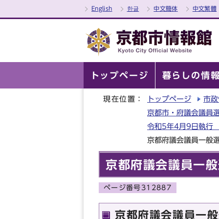
English
한글
中文簡体
中文繁體
トップページ
暮らしの情
現在位置：
トップページ
市政
京都市・府議会議員選
令和5年4月9日執行
京都府議会議員一般
京都府議会議員一般
ページ番号312887
京都府議会議員一般