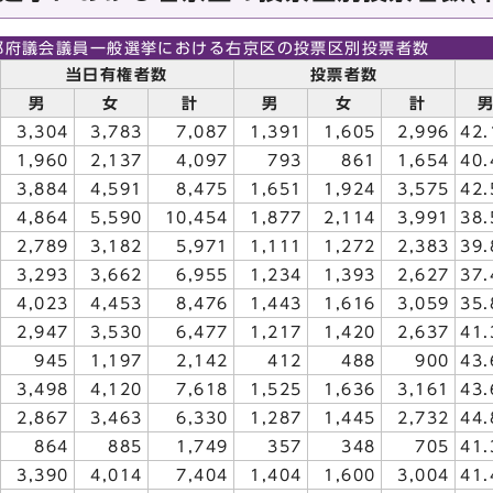
都府議会議員一般選挙における右京区の投票区別投票者数
当日有権者数
投票者数
男
女
計
男
女
計
3,304
3,783
7,087
1,391
1,605
2,996
42.
1,960
2,137
4,097
793
861
1,654
40.
3,884
4,591
8,475
1,651
1,924
3,575
42.
4,864
5,590
10,454
1,877
2,114
3,991
38.
2,789
3,182
5,971
1,111
1,272
2,383
39.
3,293
3,662
6,955
1,234
1,393
2,627
37.
4,023
4,453
8,476
1,443
1,616
3,059
35.
2,947
3,530
6,477
1,217
1,420
2,637
41.
945
1,197
2,142
412
488
900
43.
3,498
4,120
7,618
1,525
1,636
3,161
43.
2,867
3,463
6,330
1,287
1,445
2,732
44.
864
885
1,749
357
348
705
41.
3,390
4,014
7,404
1,404
1,600
3,004
41.