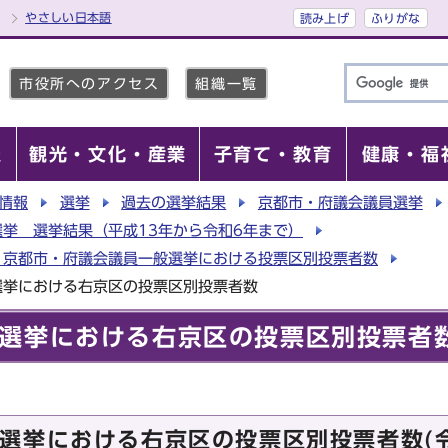
やさしい日本語
読み上げ
ふりがな
市役所へのアクセス
組織一覧
報
観光・文化・産業
子育て・教育
健康・福
情報
選挙
過去の選挙結果
京都市・府議会議員選挙
挙 選挙結果（平成13年から令和6年まで）
 京都市・府議会議員一般選挙における投票区別投票者数
選挙における右京区の投票区別投票者数
選挙における右京区の投票区別投票者
選挙における右京区の投票区別投票者数(令