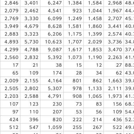
2,846
3,401
6,247
1,384
1,584
2,968
48.
2,079
2,462
4,541
923
1,044
1,967
44.
2,769
3,330
6,099
1,249
1,458
2,707
45.
3,949
4,679
8,628
1,581
1,860
3,441
40.
2,883
3,323
6,206
1,175
1,399
2,574
40.
4,893
5,730
10,623
1,707
2,029
3,736
34.
4,299
4,788
9,087
1,617
1,853
3,470
37.
2,560
2,832
5,392
1,073
1,190
2,263
41.
17
21
38
15
12
27
88.
65
109
174
28
34
62
43.
2,009
2,155
4,164
801
862
1,663
39.
2,505
2,802
5,307
978
1,133
2,111
39.
2,203
2,588
4,791
908
1,065
1,973
41.
107
123
230
73
83
156
68.
97
110
207
53
56
109
54.
424
396
820
222
214
436
52.
512
547
1,059
255
267
522
49.