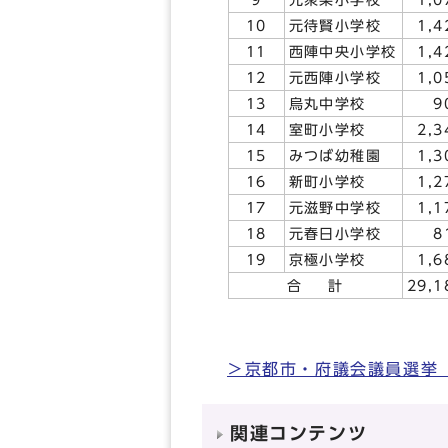
10
元待賢小学校
1,4
11
西陣中央小学校
1,4
12
元西陣小学校
1,0
13
烏丸中学校
9
14
室町小学校
2,3
15
みつば幼稚園
1,3
16
新町小学校
1,2
17
元滋野中学校
1,1
18
元春日小学校
8
19
京極小学校
1,6
合
計
29,1
＞京都市・府議会議員選挙
関連コンテンツ