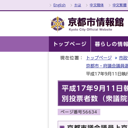
English
한글
中文簡体
中文繁體
トップページ
暮らしの情
現在位置：
トップページ
市政
京都市・府議会議員選
平成17年9月11日
平成17年9月11
別投票者数（衆議院
ページ番号56634