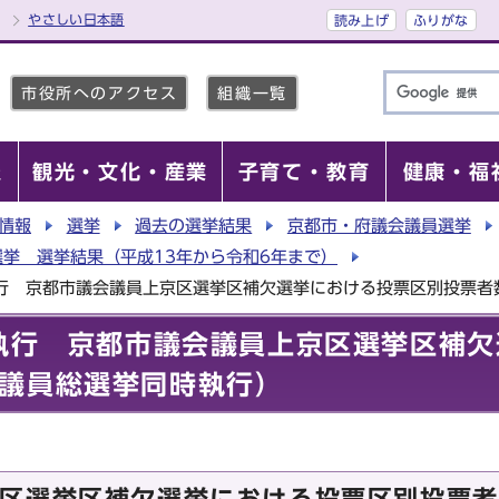
やさしい日本語
読み上げ
ふりがな
市役所へのアクセス
組織一覧
報
観光・文化・産業
子育て・教育
健康・福
情報
選挙
過去の選挙結果
京都市・府議会議員選挙
挙 選挙結果（平成13年から令和6年まで）
執行 京都市議会議員上京区選挙区補欠選挙における投票区別投票
日執行 京都市議会議員上京区選挙区補
議員総選挙同時執行）