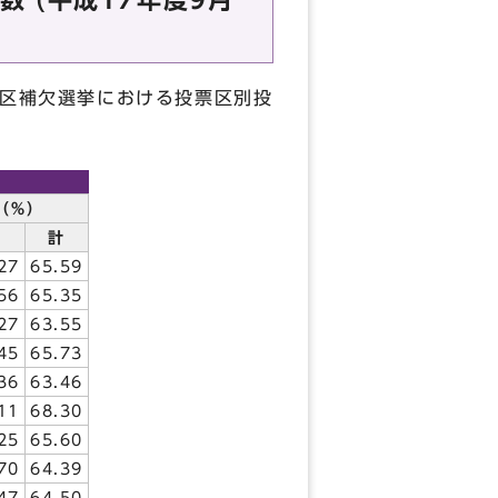
 (平成17年度9月
挙区補欠選挙における投票区別投
（％）
女
計
27
65.59
56
65.35
27
63.55
45
65.73
36
63.46
11
68.30
25
65.60
70
64.39
47
64.50