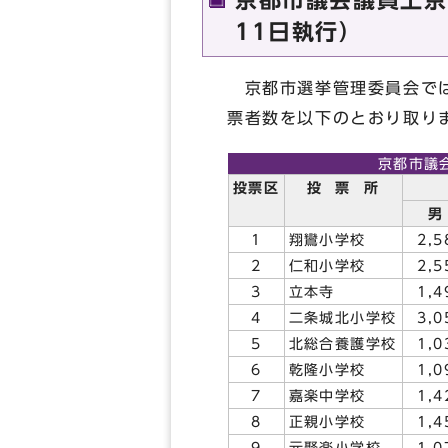
京都市議会議員上京
11日執行）
京都市選挙管理委員会では
票者数を以下のとおり取り
京都市議
投票区
投
票
所
男
1
翔鸞小学校
2,5
2
仁和小学校
2,5
3
立本寺
1,4
4
二条城北小学校
3,0
5
北総合養護学校
1,0
6
乾隆小学校
1,0
7
嘉楽中学校
1,4
8
正親小学校
1,4
9
元聚楽小学校
1,0