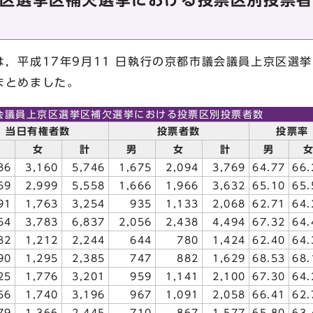
区選挙区補欠選挙における投票区別投票者数
，平成17年9月11 日執行の京都市議会議員上京区選
まとめました。
会議員上京区選挙区補欠選挙における投票区別投票者数
当日有権者数
投票者数
投票率
女
計
男
女
計
男
86
3,160
5,746
1,675
2,094
3,769
64.77
66.
59
2,999
5,558
1,666
1,966
3,632
65.10
65.
91
1,763
3,254
935
1,133
2,068
62.71
64.
54
3,783
6,837
2,056
2,438
4,494
67.32
64.
32
1,212
2,244
644
780
1,424
62.40
64.
90
1,295
2,385
747
882
1,629
68.53
68.
25
1,776
3,201
959
1,141
2,100
67.30
64.
56
1,740
3,196
967
1,091
2,058
66.41
62.
79
1,366
2,445
710
867
1,577
65.80
63.