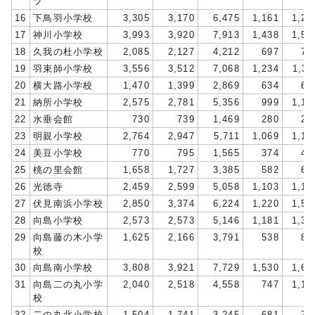
ツ
16
下鳥羽小学校
3,305
3,170
6,475
1,161
1,23
17
神川小学校
3,993
3,920
7,913
1,438
1,54
18
久我の杜小学校
2,085
2,127
4,212
697
75
19
羽束師小学校
3,556
3,512
7,068
1,234
1,31
20
横大路小学校
1,470
1,399
2,869
634
66
21
納所小学校
2,575
2,781
5,356
999
1,12
22
水垂会館
730
739
1,469
280
29
23
明親小学校
2,764
2,947
5,711
1,069
1,16
24
美豆小学校
770
795
1,565
374
41
25
桃の里会館
1,658
1,727
3,385
582
63
26
光徳寺
2,459
2,599
5,058
1,103
1,16
27
伏見南浜小学校
2,850
3,374
6,224
1,220
1,50
28
向島小学校
2,573
2,573
5,146
1,181
1,31
29
向島藤の木小学
1,625
2,166
3,791
538
88
校
30
向島南小学校
3,808
3,921
7,729
1,530
1,67
31
向島二の丸小学
2,040
2,518
4,558
747
1,10
校
32
二の丸北小学校
1,504
1,741
3,245
681
76