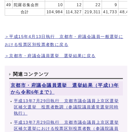
49
陀羅谷集会所
10
12
22
9
1
合計
104,984
114,327
219,311
41,733
48,47
＞平成15年4月13日執行 京都市・府議会議員一般選挙に
おける投票区別投票者数に戻る
＞京都市・府議会議員選挙 選挙結果に戻る
関連コンテンツ
京都市・府議会議員選挙 選挙結果（平成13年
から令和6年まで）
平成13年7月29日執行 京都市議会議員上京区選挙
区補欠選挙 投票者数調（参議院議員通常選挙同時
執行）
平成13年7月29日執行 京都市議会議員上京区選挙
区補欠選挙における投票区別投票者数（参議院議員