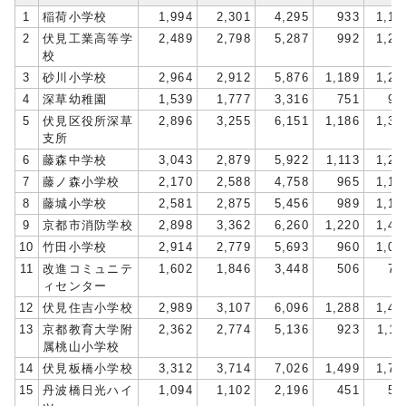
1
稲荷小学校
1,994
2,301
4,295
933
1,14
2
伏見工業高等学
2,489
2,798
5,287
992
1,24
校
3
砂川小学校
2,964
2,912
5,876
1,189
1,25
4
深草幼稚園
1,539
1,777
3,316
751
90
5
伏見区役所深草
2,896
3,255
6,151
1,186
1,39
支所
6
藤森中学校
3,043
2,879
5,922
1,113
1,21
7
藤ノ森小学校
2,170
2,588
4,758
965
1,15
8
藤城小学校
2,581
2,875
5,456
989
1,13
9
京都市消防学校
2,898
3,362
6,260
1,220
1,47
10
竹田小学校
2,914
2,779
5,693
960
1,02
11
改進コミュニテ
1,602
1,846
3,448
506
74
ィセンター
12
伏見住吉小学校
2,989
3,107
6,096
1,288
1,45
13
京都教育大学附
2,362
2,774
5,136
923
1,11
属桃山小学校
14
伏見板橋小学校
3,312
3,714
7,026
1,499
1,72
15
丹波橋日光ハイ
1,094
1,102
2,196
451
51