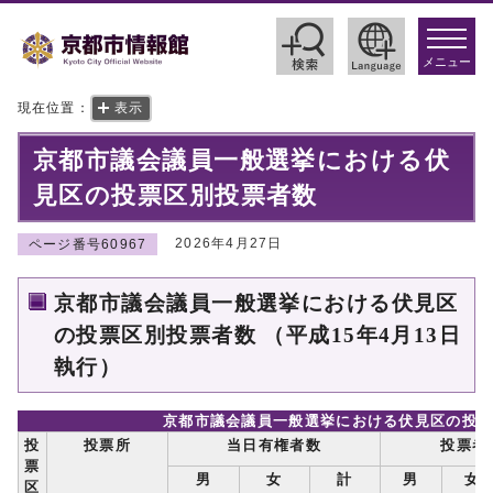
toggle
navigat
メニュー
現在位置：
表示
京都市議会議員一般選挙における伏
見区の投票区別投票者数
2026年4月27日
ページ番号60967
京都市議会議員一般選挙における伏見区
の投票区別投票者数 （平成15年4月13日
執行）
京都市議会議員一般選挙における伏見区の投
投
投票所
当日有権者数
投票者
票
男
女
計
男
女
区