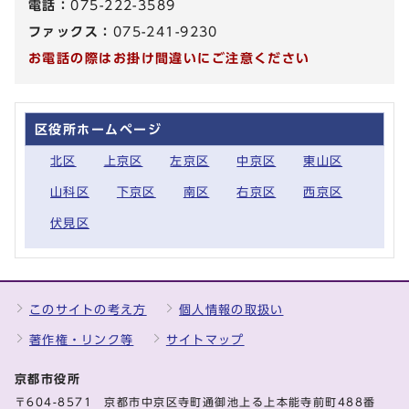
電話：
075-222-3589
ファックス：
075-241-9230
お電話の際はお掛け間違いにご注意ください
区役所ホームページ
北区
上京区
左京区
中京区
東山区
山科区
下京区
南区
右京区
西京区
伏見区
このサイトの考え方
個人情報の取扱い
著作権・リンク等
サイトマップ
京都市役所
〒604-8571 京都市中京区寺町通御池上る上本能寺前町488番