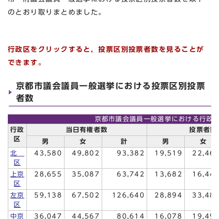
のとおり取りまとめました。
行政区をクリックすると，投票区別投票者数を見ることが
できます。
京都市議会議員一般選挙における投票区別投票
者数
京都市議会議員一般選挙における行政
行政
当日有権者数
投票者数
区
男
女
計
男
女
北
43,580
49,802
93,382
19,519
22,46
区
上京
28,655
35,087
63,742
13,682
16,44
区
左京
59,138
67,502
126,640
28,894
33,48
区
中京
36,047
44,567
80,614
16,078
19,49