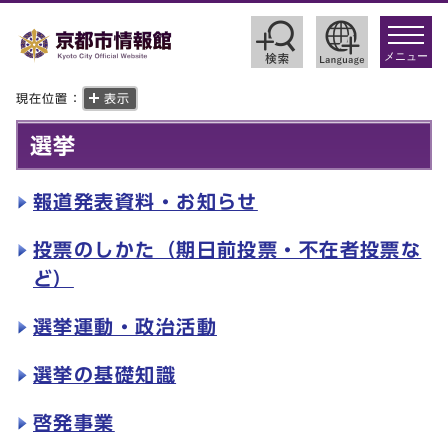
toggle
navigat
メニュー
現在位置：
表示
選挙
報道発表資料・お知らせ
投票のしかた（期日前投票・不在者投票な
ど）
選挙運動・政治活動
選挙の基礎知識
啓発事業