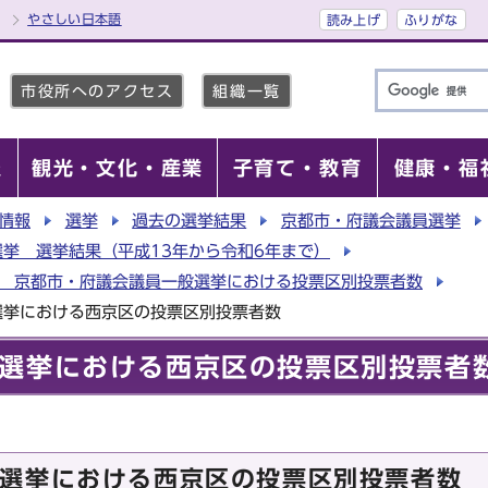
やさしい日本語
読み上げ
ふりがな
市役所へのアクセス
組織一覧
報
観光・文化・産業
子育て・教育
健康・福
情報
選挙
過去の選挙結果
京都市・府議会議員選挙
挙 選挙結果（平成13年から令和6年まで）
行 京都市・府議会議員一般選挙における投票区別投票者数
選挙における西京区の投票区別投票者数
選挙における西京区の投票区別投票者
選挙における西京区の投票区別投票者数 （