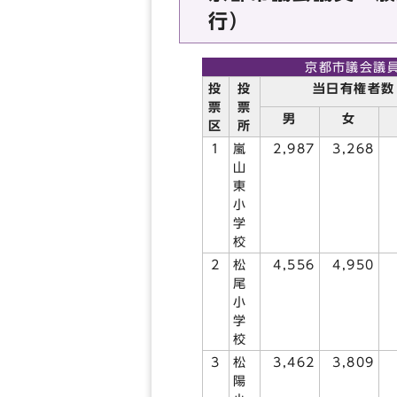
行）
京都市議会議
投
投
当日有権者数
票
票
男
女
区
所
1
嵐
2,987
3,268
山
東
小
学
校
2
松
4,556
4,950
尾
小
学
校
3
松
3,462
3,809
陽