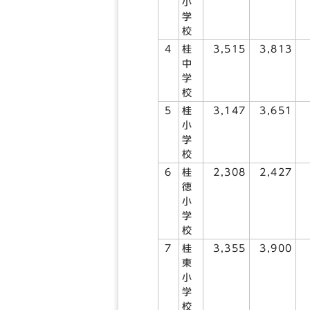
小
学
校
4
桂
3,515
3,813
中
学
校
5
桂
3,147
3,651
小
学
校
6
桂
2,308
2,427
徳
小
学
校
7
桂
3,355
3,900
東
小
学
校