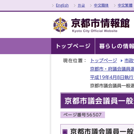
English
한글
中文簡体
中文繁體
トップページ
暮らしの情
現在位置：
トップページ
市政
京都市・府議会議員選
平成19年4月8日執
京都市議会議員一般
京都市議会議員一般
ページ番号56507
京都市議会議員一般