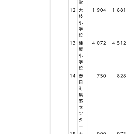
堂
12
大
1,904
1,881
枝
小
学
校
13
桂
4,072
4,512
坂
小
学
校
14
春
750
828
日
町
集
落
セ
ン
タ
ー
15
大
900
973