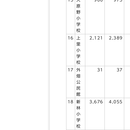
原
野
小
学
校
16
上
2,121
2,389
里
小
学
校
17
外
31
37
畑
公
民
館
18
新
3,676
4,055
林
小
学
校