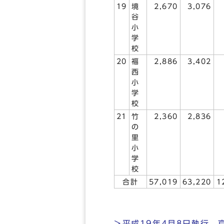
19
境
2,670
3,076
谷
小
学
校
20
福
2,886
3,402
西
小
学
校
21
竹
2,360
2,836
の
里
小
学
校
合計
57,019
63,220
1
＞平成19年4月8日執行