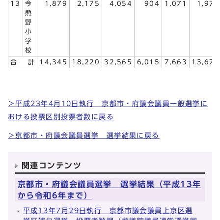
13
今
1,879
2,175
4,054
904
1,071
1,975
熊
野
小
学
校
合
計
14,345
18,220
32,565
6,015
7,663
13,678
＞平成23年4月10日執行 京都市・府議会議員一般選挙に
おける投票区別投票者数に戻る
＞京都市・府議会議員選挙 選挙結果に戻る
関連コンテンツ
京都市・府議会議員選挙 選挙結果（平成13年
から令和6年まで）
平成13年7月29日執行 京都市議会議員上京区選