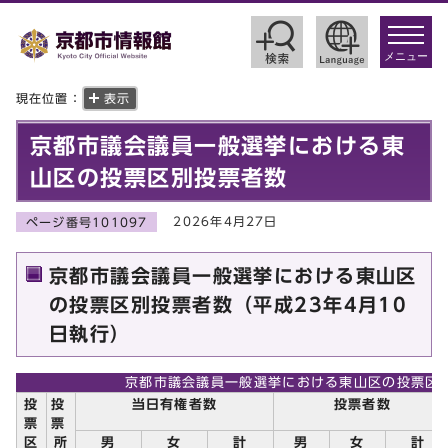
toggle
navigat
メニュー
現在位置：
表示
京都市議会議員一般選挙における東
山区の投票区別投票者数
2026年4月27日
ページ番号101097
京都市議会議員一般選挙における東山区
の投票区別投票者数（平成23年4月10
日執行）
京都市議会議員一般選挙における東山区の投票区
投
投
当日有権者数
投票者数
票
票
区
所
男
女
計
男
女
計