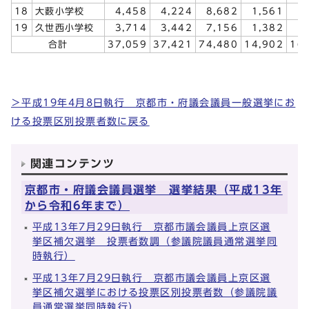
18
大薮小学校
4,458
4,224
8,682
1,561
1
19
久世西小学校
3,714
3,442
7,156
1,382
1
合計
37,059
37,421
74,480
14,902
16
＞平成19年4月8日執行 京都市・府議会議員一般選挙にお
ける投票区別投票者数に戻る
関連コンテンツ
京都市・府議会議員選挙 選挙結果（平成13年
から令和6年まで）
平成13年7月29日執行 京都市議会議員上京区選
挙区補欠選挙 投票者数調（参議院議員通常選挙同
時執行）
平成13年7月29日執行 京都市議会議員上京区選
挙区補欠選挙における投票区別投票者数（参議院議
員通常選挙同時執行）