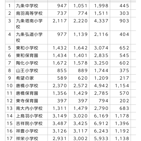
1
九条中学校
947
1,051
1,998
445
2
鳥羽高等学校
737
774
1,511
303
3
九条塔南小学
2,117
2,220
4,337
903
1
校
4
九条弘道小学
977
1,139
2,116
404
校
5
東和小学校
1,432
1,642
3,074
652
6
東和保育園
1,434
1,401
2,835
545
7
陶化小学校
1,672
1,578
3,250
602
8
山王小学校
855
889
1,744
375
9
希望の家
589
620
1,209
217
10
唐橋小学校
2,370
2,572
4,942
1,154
1
11
唐橋保育園
1,356
1,429
2,785
570
12
東寺保育園
397
397
794
202
13
南大内小学校
1,311
1,479
2,790
683
14
上鳥羽小学校
3,149
3,020
6,169
1,178
1
15
吉祥院小学校
3,487
3,425
6,912
1,396
1
16
祥豊小学校
3,126
3,117
6,243
1,192
1
17
祥栄小学校
2,931
3,002
5,933
1,138
1