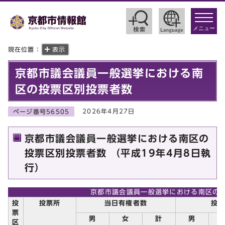
toggle
navigat
メニュー
現在位置：
表示
京都市議会議員一般選挙における南
区の投票区別投票者数
2026年4月27日
ページ番号56505
京都市議会議員一般選挙における南区の
投票区別投票者数 （平成19年4月8日執
行）
京都市議会議員一般選挙における南区の
投
投票所
当日有権者数
投
票
男
女
計
男
区