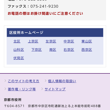
ファックス：
075-241-9230
お電話の際はお掛け間違いにご注意ください
区役所ホームページ
北区
上京区
左京区
中京区
東山区
山科区
下京区
南区
右京区
西京区
伏見区
このサイトの考え方
個人情報の取扱い
著作権・リンク等
サイトマップ
京都市役所
〒604-8571 京都市中京区寺町通御池上る上本能寺前町488番