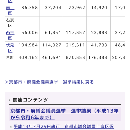
区
南
36,758
37,204
73,962
14,920
17,03
区
右京
－
－
－
－
－
区
西京
56,006
61,851
117,857
23,883
27,29
区
伏見
104,984
114,327
219,311
41,733
48,47
区
合計
409,162
461,691
870,853
176,388
207,84
＞京都市・府議会議員選挙 選挙結果に戻る
関連コンテンツ
京都市・府議会議員選挙 選挙結果（平成13年
から令和6年まで）
平成13年7月29日執行 京都市議会議員上京区選