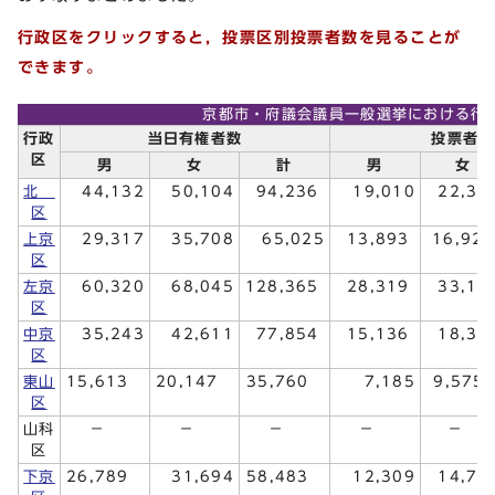
行政区をクリックすると，投票区別投票者数を見ることが
できます。
京都市・府議会議員一般選挙における行
行政
当日有権者数
投票者数
区
男
女
計
男
女
北
44,132
50,104
94,236
19,010
22,30
区
上京
29,317
35,708
65,025
13,893
16,92
区
左京
60,320
68,045
128,365
28,319
33,19
区
中京
35,243
42,611
77,854
15,136
18,32
区
東山
15,613
20,147
35,760
7,185
9,57
区
山科
－
－
－
－
－
区
下京
26,789
31,694
58,483
12,309
14,72