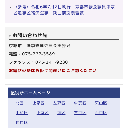
（参考）令和6年7月7日執行 京都市議会議員中京
区選挙区補欠選挙 期日前投票者数
お問い合わせ先
京都市
選挙管理委員会事務局
電話：
075-222-3589
ファックス：
075-241-9230
お電話の際はお掛け間違いにご注意ください
区役所ホームページ
北区
上京区
左京区
中京区
東山区
山科区
下京区
南区
右京区
西京区
伏見区