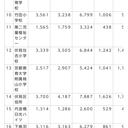
等学
校
10
竹田小
3,561
3,238
6,799
1,006
99
学校
11
第二児
1,565
1,759
3,324
438
50
童福祉
センタ
ー
12
伏見住
3,339
3,505
6,844
1,242
1,41
吉小学
校
13
京都教
2,517
2,907
5,424
1,041
1,14
育大学
附属桃
山小学
校
14
伏見区
3,700
4,187
7,887
1,626
1,78
役所
15
丹波橋
1,314
1,286
2,600
529
49
日光ハ
イツ
16
下鳥羽
3,116
3,163
6,279
861
92