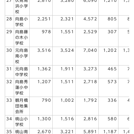
27
伏見南
2,810
3,280
6,090
1,210
1,39
浜小学
校
28
向島小
2,251
2,321
4,572
805
88
学校
29
向島藤
978
1,551
2,529
307
53
の木小
学校
30
元向島
3,516
3,524
7,040
1,202
1,30
南小学
校
31
元向島
1,362
1,911
3,273
465
71
中学校
32
向島秀
1,207
1,511
2,718
573
70
蓮小中
学校
33
観月橋
790
1,002
1,792
336
44
団地集
会所
34
桃山小
1,300
1,516
2,816
580
64
学校
35
桃山南
2,670
3,221
5,891
1,187
1,42