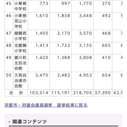
45
小栗栖
773
997
1,770
275
39
中学校
46
小栗栖
1,610
1,838
3,448
492
58
宮山小
学校
47
醍醐西
1,400
2,170
3,570
468
77
小学校
48
北醍醐
1,413
1,722
3,135
605
69
小学校
49
菱川町
1,420
1,388
2,808
410
47
北自治
会館
50
久我自
2,470
2,482
4,952
654
68
治連合
会館
合 計
103,514
115,191
218,705
37,390
42,90
京都市・府議会議員選挙 選挙結果に戻る
関連コンテンツ