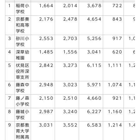
1
稲荷小
1,664
2,014
3,678
722
88
学校
2
京都奏
2,176
2,478
4,654
843
97
和高等
学校
3
砂川小
2,553
2,703
5,256
917
1,05
学校
4
深草幼
1,485
1,556
3,041
620
64
稚園
5
伏見区
2,842
3,273
6,115
1,111
1,28
役所深
草支所
6
藤森中
2,948
3,023
5,971
1,074
1,13
学校
7
藤ノ森
2,150
2,510
4,660
921
1,10
小学校
8
藤城小
2,987
3,240
6,227
1,160
1,23
学校
9
京都教
3,031
3,552
6,583
1,214
1,47
育大学
附属高