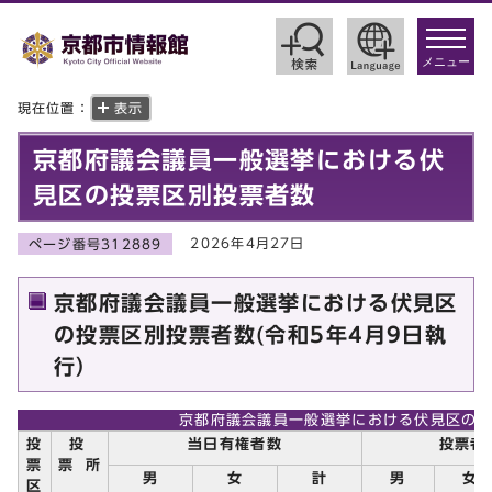
toggle
navigat
メニュー
現在位置：
表示
京都府議会議員一般選挙における伏
見区の投票区別投票者数
2026年4月27日
ページ番号312889
京都府議会議員一般選挙における伏見区
の投票区別投票者数(令和5年4月9日執
行）
京都府議会議員一般選挙における伏見区の
投
投
当日有権者数
投票者
票
票 所
男
女
計
男
女
区