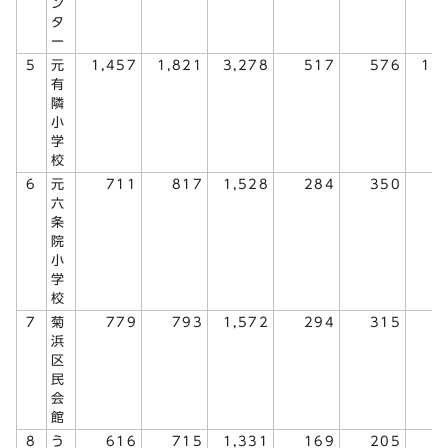
ン
タ
ー
5
元
1,457
1,821
3,278
517
576
1,
有
隣
小
学
校
6
元
711
817
1,528
284
350
6
六
条
院
小
学
校
7
菊
779
793
1,572
294
315
6
浜
区
民
会
館
8
う
616
715
1,331
169
205
3