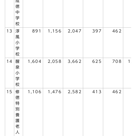
成
徳
中
学
校
13
淳
891
1,156
2,047
397
462
8
風
小
学
校
14
醒
1,604
2,058
3,662
625
708
1,
泉
小
学
校
15
修
1,106
1,476
2,582
413
462
8
徳
特
別
養
護
老
人