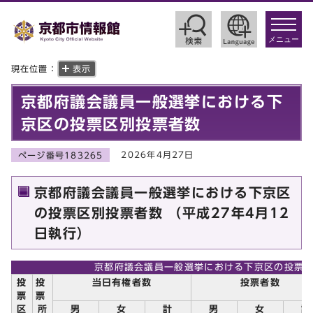
toggle
navigat
メニュー
現在位置：
表示
京都府議会議員一般選挙における下
京区の投票区別投票者数
2026年4月27日
ページ番号183265
京都府議会議員一般選挙における下京区
の投票区別投票者数 （平成27年4月12
日執行）
京都府議会議員一般選挙における下京区の投票
投
投
当日有権者数
投票者数
票
票
区
所
男
女
計
男
女
計