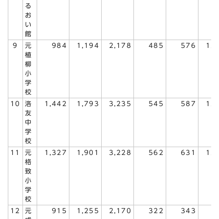
る
お
い
館
9
元
984
1,194
2,178
485
576
1,
植
柳
小
学
校
10
洛
1,442
1,793
3,235
545
587
1,
友
中
学
校
11
元
1,327
1,901
3,228
562
631
1,
格
致
小
学
校
12
元
915
1,255
2,170
322
343
6