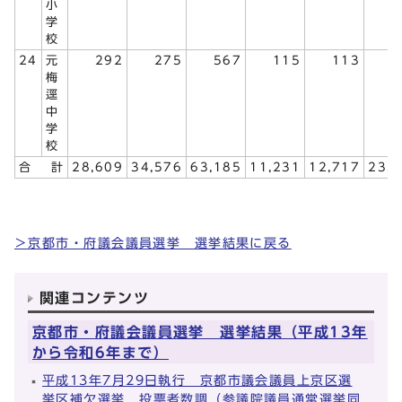
小
学
校
24
元
292
275
567
115
113
2
梅
逕
中
学
校
合 計
28,609
34,576
63,185
11,231
12,717
23,
＞京都市・府議会議員選挙 選挙結果に戻る
関連コンテンツ
京都市・府議会議員選挙 選挙結果（平成13年
から令和6年まで）
平成13年7月29日執行 京都市議会議員上京区選
挙区補欠選挙 投票者数調（参議院議員通常選挙同