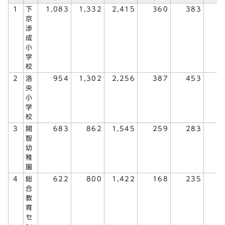
1
下
1,083
1,332
2,415
360
383
7
京
渉
成
小
学
校
2
洛
954
1,302
2,256
387
453
8
央
小
学
校
3
開
683
862
1,545
259
283
5
智
幼
稚
園
4
総
622
800
1,422
168
235
4
合
教
育
セ