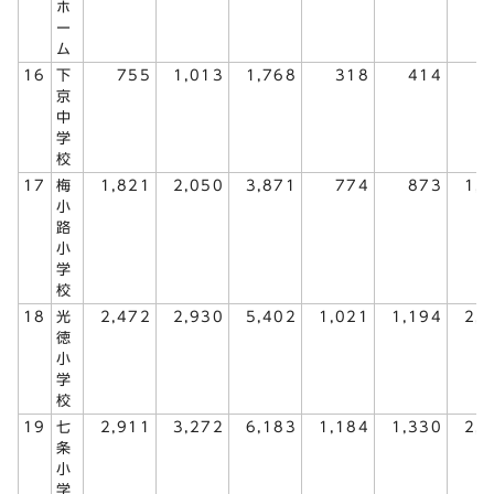
ホ
ー
ム
16
下
755
1,013
1,768
318
414
7
京
中
学
校
17
梅
1,821
2,050
3,871
774
873
1,
小
路
小
学
校
18
光
2,472
2,930
5,402
1,021
1,194
2,
徳
小
学
校
19
七
2,911
3,272
6,183
1,184
1,330
2,
条
小
学