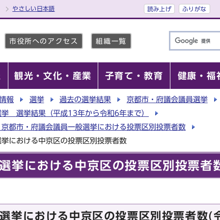
やさしい日本語
読み上げ
ふりがな
市役所へのアクセス
組織一覧
報
観光・文化・産業
子育て・教育
健康・福
情報
選挙
過去の選挙結果
京都市・府議会議員選挙
挙 選挙結果（平成13年から令和6年まで）
 京都市・府議会議員一般選挙における投票区別投票者数
選挙における中京区の投票区別投票者数
選挙における中京区の投票区別投票者
選挙における中京区の投票区別投票者数(令