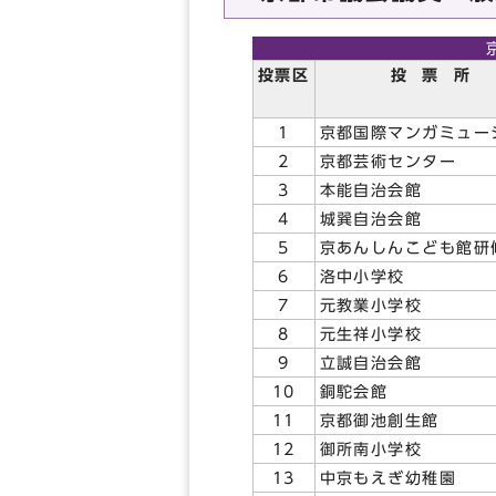
投票区
投 票 所
1
京都国際マンガミュー
2
京都芸術センター
3
本能自治会館
4
城巽自治会館
5
京あんしんこども館研
6
洛中小学校
7
元教業小学校
8
元生祥小学校
9
立誠自治会館
10
銅駝会館
11
京都御池創生館
12
御所南小学校
13
中京もえぎ幼稚園