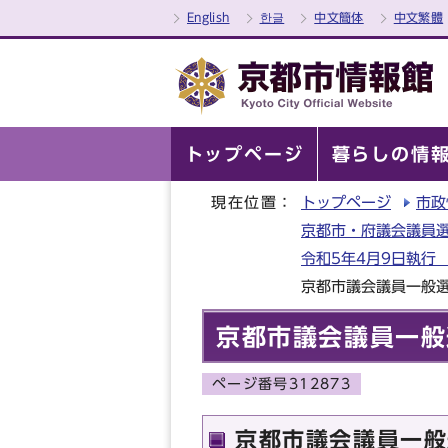
English
한글
中文簡体
中文繁體
トップページ
暮らしの情
現在位置：
トップページ
市政
京都市・府議会議員選
令和5年4月9日執行
京都市議会議員一般
京都市議会議員一般
ページ番号312873
京都市議会議員一般