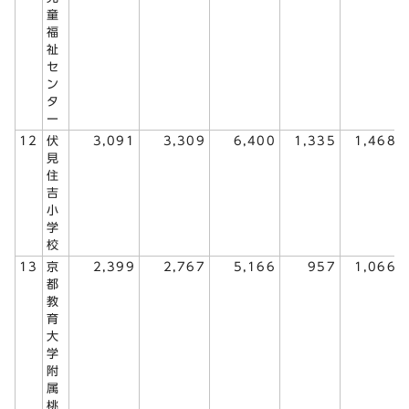
童
福
祉
セ
ン
タ
ー
12
伏
3,091
3,309
6,400
1,335
1,468
見
住
吉
小
学
校
13
京
2,399
2,767
5,166
957
1,066
都
教
育
大
学
附
属
桃