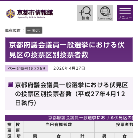
toggle
navigat
メニュー
現在位置：
表示
京都府議会議員一般選挙における伏
見区の投票区別投票者数
2026年4月27日
ページ番号183269
京都府議会議員一般選挙における伏見区
の投票区別投票者数（平成27年4月12
日執行）
京都府議会議員一般選挙における伏見区の投
投
投
当日有権者数
投票者数
票
票
区
所
男
女
計
男
女