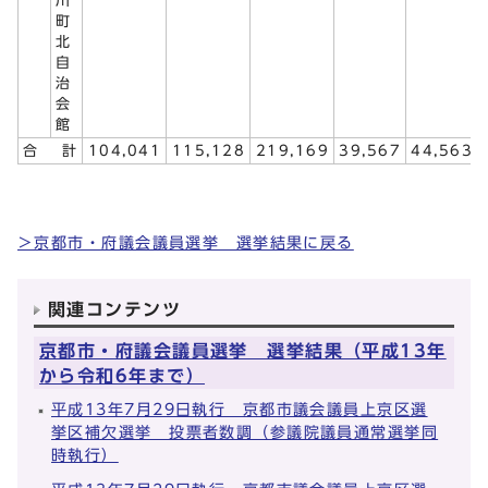
川
町
北
自
治
会
館
合 計
104,041
115,128
219,169
39,567
44,563
＞京都市・府議会議員選挙 選挙結果に戻る
関連コンテンツ
京都市・府議会議員選挙 選挙結果（平成13年
から令和6年まで）
平成13年7月29日執行 京都市議会議員上京区選
挙区補欠選挙 投票者数調（参議院議員通常選挙同
時執行）