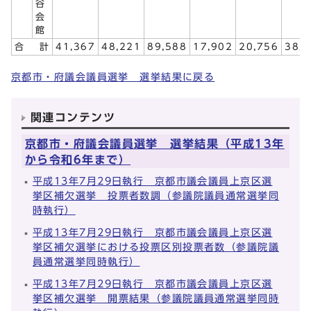
谷
会
館
合 計
41,367
48,221
89,588
17,902
20,756
38,
京都市・府議会議員選挙 選挙結果に戻る
関連コンテンツ
京都市・府議会議員選挙 選挙結果（平成13年
から令和6年まで）
平成13年7月29日執行 京都市議会議員上京区選
挙区補欠選挙 投票者数調（参議院議員通常選挙同
時執行）
平成13年7月29日執行 京都市議会議員上京区選
挙区補欠選挙における投票区別投票者数（参議院議
員通常選挙同時執行）
平成13年7月29日執行 京都市議会議員上京区選
挙区補欠選挙 開票結果（参議院議員通常選挙同時