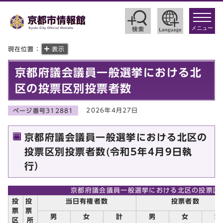
toggle
navigat
メニュー
現在位置：
表示
京都府議会議員一般選挙における北
区の投票区別投票者数
2026年4月27日
ページ番号312881
京都府議会議員一般選挙における北区の
投票区別投票者数(令和5年4月9日執
行）
京都府議会議員一般選挙における北区の投票区
投
投
当日有権者数
投票者数
票
票
男
女
計
男
女
計
区
所