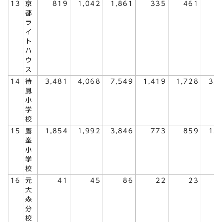
13
京
819
1,042
1,861
335
461
7
都
ラ
イ
ト
ハ
ウ
ス
14
待
3,481
4,068
7,549
1,419
1,728
3,
鳳
小
学
校
15
鷹
1,854
1,992
3,846
773
859
1,
峯
小
学
校
16
元
41
45
86
22
23
大
森
分
校