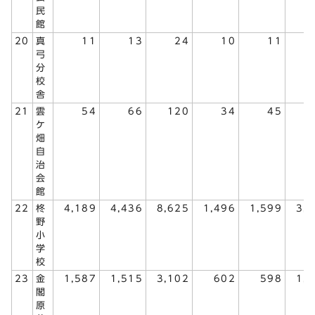
民
館
20
真
11
13
24
10
11
弓
分
校
舎
21
雲
54
66
120
34
45
ケ
畑
自
治
会
館
22
柊
4,189
4,436
8,625
1,496
1,599
3,
野
小
学
校
23
金
1,587
1,515
3,102
602
598
1,
閣
原