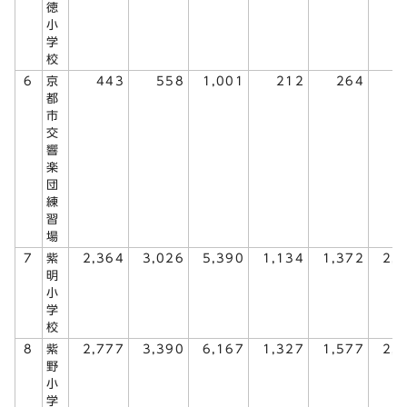
徳
小
学
校
6
京
443
558
1,001
212
264
4
都
市
交
響
楽
団
練
習
場
7
紫
2,364
3,026
5,390
1,134
1,372
2,
明
小
学
校
8
紫
2,777
3,390
6,167
1,327
1,577
2,
野
小
学