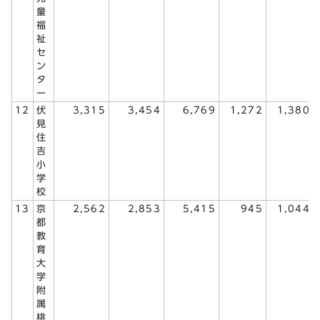
童
福
祉
セ
ン
タ
ー
12
伏
3,315
3,454
6,769
1,272
1,380
見
住
吉
小
学
校
13
京
2,562
2,853
5,415
945
1,044
都
教
育
大
学
附
属
桃