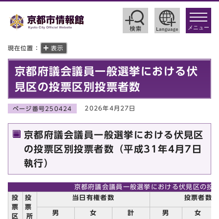
toggle
navigat
メニュー
現在位置：
表示
京都府議会議員一般選挙における伏
見区の投票区別投票者数
2026年4月27日
ページ番号250424
京都府議会議員一般選挙における伏見区
の投票区別投票者数（平成31年4月7日
執行）
京都府議会議員一般選挙における伏見区の投
投
投
当日有権者数
投票者数
票
票
男
女
計
男
女
区
所