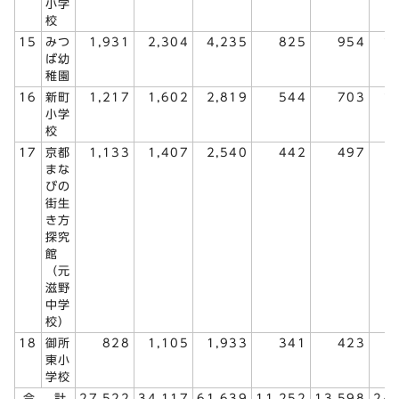
小学
校
15
みつ
1,931
2,304
4,235
825
954
1
ば幼
稚園
16
新町
1,217
1,602
2,819
544
703
1
小学
校
17
京都
1,133
1,407
2,540
442
497
まな
びの
街生
き方
探究
館
（元
滋野
中学
校）
18
御所
828
1,105
1,933
341
423
東小
学校
合 計
27,522
34,117
61,639
11,252
13,598
24,