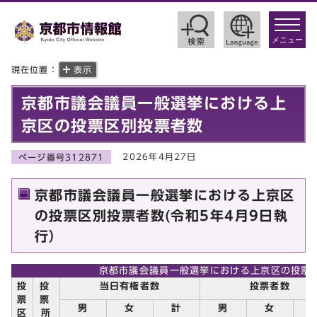
toggle
navigat
メニュー
現在位置：
表示
京都市議会議員一般選挙における上
京区の投票区別投票者数
2026年4月27日
ページ番号312871
京都市議会議員一般選挙における上京区
の投票区別投票者数(令和5年4月9日執
行）
京都市議会議員一般選挙における上京区の投票
投
投
当日有権者数
投票者数
票
票
男
女
計
男
女
区
所