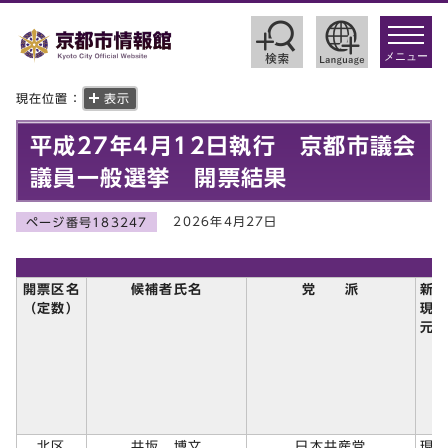
toggle
navigat
メニュー
現在位置：
表示
平成27年4月12日執行 京都市議会
議員一般選挙 開票結果
2026年4月27日
ページ番号183247
開票区名
候補者氏名
党 派
新
（定数）
現
元
北区
井坂 博文
日本共産党
現