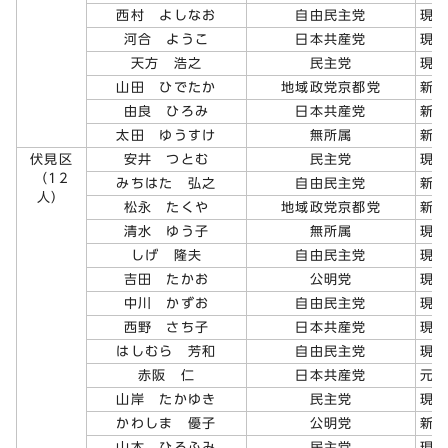
西村 よしなお
自由民主党
現
河合 ようこ
日本共産党
現
天方 浩之
民主党
現
山田 ひでたか
地域政党京都党
新
由良 ひろみ
日本共産党
新
太田 ゆうすけ
無所属
新
伏見区
安井 つとむ
民主党
現
（12
みちはた 弘之
自由民主党
新
人）
松永 たくや
地域政党京都党
新
清水 ゆう子
無所属
現
しげ 隆夫
自由民主党
現
吉田 たかお
公明党
現
中川 かずお
自由民主党
現
西野 さち子
日本共産党
現
はしむら 芳和
自由民主党
現
赤阪 仁
日本共産党
元
山岸 たかゆき
民主党
現
かわしま 優子
公明党
新
山本 ひろふみ
民主党
現