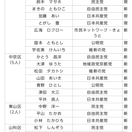
鈴木 マサホ
民主党
現
まきの ともひこ
自由民主党
新
加藤 あい
日本共産党
現
とがし 豊
日本共産党
現
広海 ロクロー
市民ネットワーク・きょ
新
うと
国本 ともとし
公明党
現
宇佐美 けんいち
維新の党
新
中京区
かとう 昌洋
自由民主党
新
（5人）
大津 ゆうた
地域政党京都党
新
松田 タカトシ
維新の党
新
山田 あいき
日本共産党
新
青野 ひとし
公明党
現
津田 大三
自由民主党
現
平井 良人
日本共産党
新
東山区
中野 洋一
民主党
現
（2人）
平山 たかお
自由民主党
新
小林 たかひろ
日本共産党
新
山科区
松下 しんぞう
民主党
現