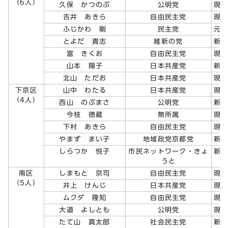
（6人）
久保 かつのぶ
公明党
現
吉井 あきら
自由民主党
現
ふじかわ 剛
民主党
元
とよだ 貴志
維新の党
新
富 きくお
自由民主党
現
山本 陽子
日本共産党
新
北山 ただお
日本共産党
現
下京区
山中 わたる
日本共産党
現
（4人）
西山 のぶまさ
公明党
新
今枝 徳蔵
無所属
現
下村 あきら
自由民主党
現
やまず まい子
地域政党京都党
新
しらつか 悦子
市民ネットワーク・きょ
新
うと
南区
しまもと 京司
自由民主党
現
（5人）
井上 けんじ
日本共産党
現
ムクダ 隆知
自由民主党
現
大道 よしとも
公明党
現
たて山 真太郎
社会民主党
新