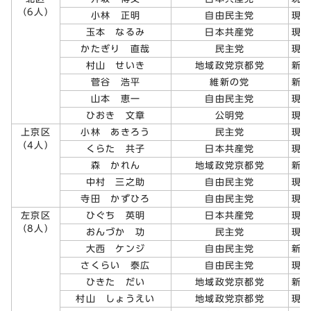
（6人）
小林 正明
自由民主党
現
玉本 なるみ
日本共産党
現
かたぎり 直哉
民主党
現
村山 せいき
地域政党京都党
新
菅谷 浩平
維新の党
新
山本 恵一
自由民主党
現
ひおき 文章
公明党
現
上京区
小林 あきろう
民主党
現
（4人）
くらた 共子
日本共産党
現
森 かれん
地域政党京都党
新
中村 三之助
自由民主党
現
寺田 かずひろ
自由民主党
現
左京区
ひぐち 英明
日本共産党
現
（8人）
おんづか 功
民主党
現
大西 ケンジ
自由民主党
新
さくらい 泰広
自由民主党
現
ひきた だい
地域政党京都党
新
村山 しょうえい
地域政党京都党
現